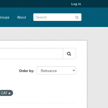
Log in
roups
About
Order by
CAT