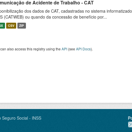
municação de Acidente de Trabalho - CAT
ponibilização dos dados de CAT, cadastradas no sistema informatiza
S (CATWEB) ou quando da concessão de benefício por...
SX
CSV
ZIP
can also access this registry using the
API
(see
API Docs
).
o Seguro Social - INSS
P