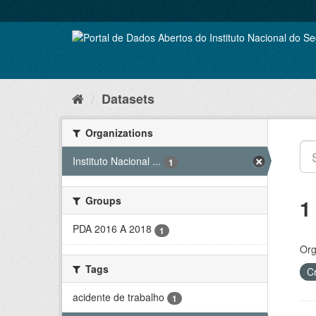
Skip
to
content
Datasets
Organizations
Instituto Nacional ...
1
Groups
1
PDA 2016 A 2018
1
Org
Tags
C
acidente de trabalho
1