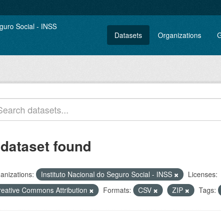
Datasets
Organizations
G
 dataset found
anizations:
Instituto Nacional do Seguro Social - INSS
Licenses:
reative Commons Attribution
Formats:
CSV
ZIP
Tags: