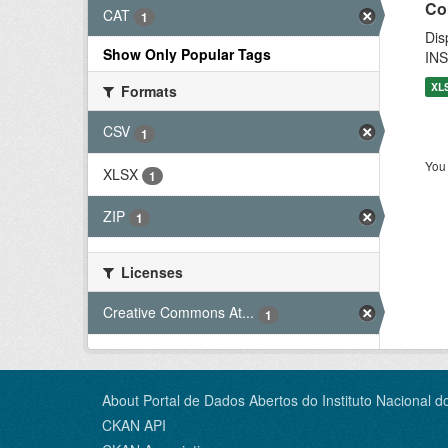
Co
CAT
1
Dis
Show Only Popular Tags
INS
XL
Formats
CSV
1
You 
XLSX
1
ZIP
1
Licenses
Creative Commons At...
1
About Portal de Dados Abertos do Instituto Nacional d
CKAN API