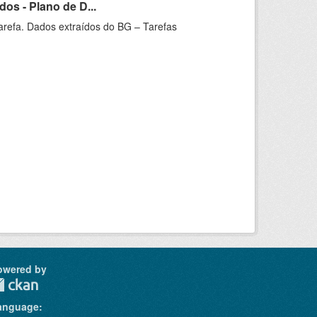
os - Plano de D...
arefa. Dados extraídos do BG – Tarefas
owered by
anguage