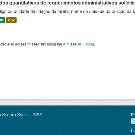
os quantitativos de requerimentos administrativos solicitad
igo da unidade da criação da tarefa; nome da unidade da criação da t
SX
CSV
can also access this registry using the
API
(see
API Docs
).
o Seguro Social - INSS
P
L