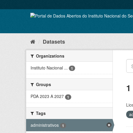
Skip
to
content
Datasets
Organizations
Instituto Nacional ...
1
Groups
1
PDA 2023 A 2027
1
Lic
Tags
a
administrativos
1