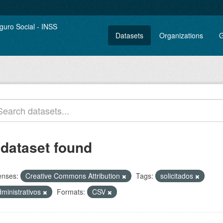
Datasets
Organizations
G
 dataset found
enses:
Creative Commons Attribution
Tags:
solicitados
dministrativos
Formats:
CSV