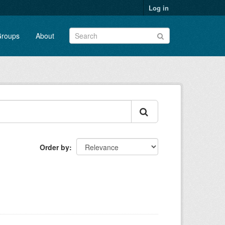
Log in
roups
About
Order by