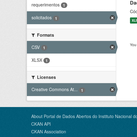
Dad
requerimentos
1
Cód
solicitados
1
XL
Formats
You 
CSV
1
XLSX
1
Licenses
Creative Commons At...
1
About Portal de Dados Abertos do Instituto Nacional d
CKAN API
CKAN Association