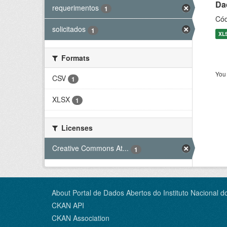
Dad
requerimentos
1
Cód
solicitados
1
XL
Formats
You 
CSV
1
XLSX
1
Licenses
Creative Commons At...
1
About Portal de Dados Abertos do Instituto Nacional d
CKAN API
CKAN Association