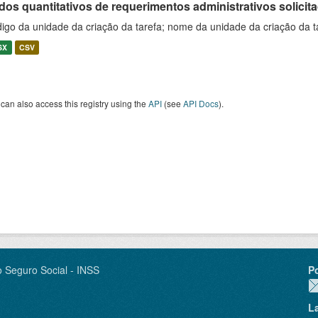
os quantitativos de requerimentos administrativos solicitad
igo da unidade da criação da tarefa; nome da unidade da criação da t
SX
CSV
can also access this registry using the
API
(see
API Docs
).
o Seguro Social - INSS
P
L