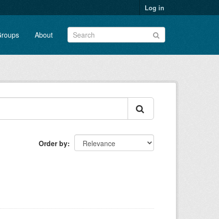
Log in
roups
About
Order by