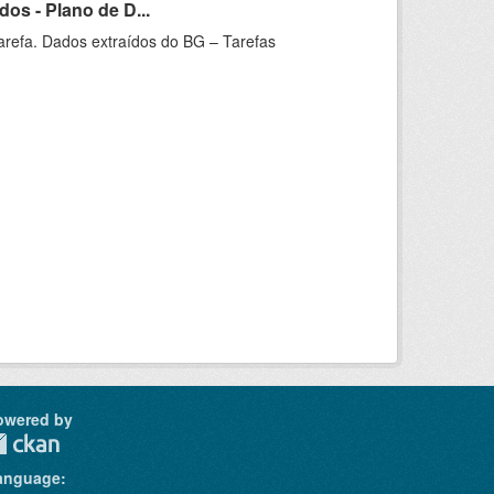
os - Plano de D...
arefa. Dados extraídos do BG – Tarefas
owered by
anguage