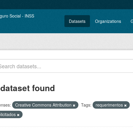
Datasets
Organizations
G
 dataset found
enses:
Creative Commons Attribution
Tags:
requerimentos
licitados