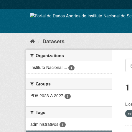
Skip
to
content
Datasets
Organizations
Instituto Nacional ...
1
Groups
1
PDA 2023 A 2027
1
Lic
Tags
so
administrativos
1