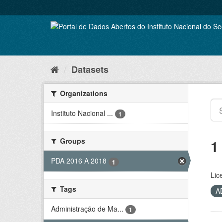
Skip
to
content
Datasets
Organizations
Instituto Nacional ...
1
Groups
1
PDA 2016 A 2018
1
Lic
Tags
A
Administração de Ma...
1