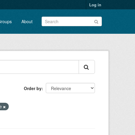
Log in
roups
About
Order by
te