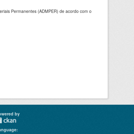
ateriais Permanentes (ADMPER) de acordo com o
owered by
anguage