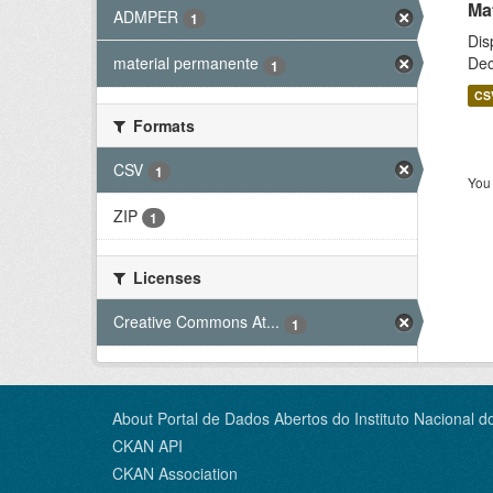
Ma
ADMPER
1
Dis
Dec
material permanente
1
CS
Formats
CSV
1
You 
ZIP
1
Licenses
Creative Commons At...
1
About Portal de Dados Abertos do Instituto Nacional d
CKAN API
CKAN Association