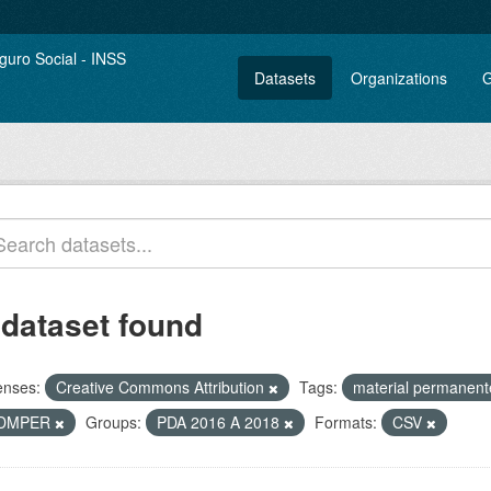
Datasets
Organizations
G
 dataset found
enses:
Creative Commons Attribution
Tags:
material permanen
DMPER
Groups:
PDA 2016 A 2018
Formats:
CSV