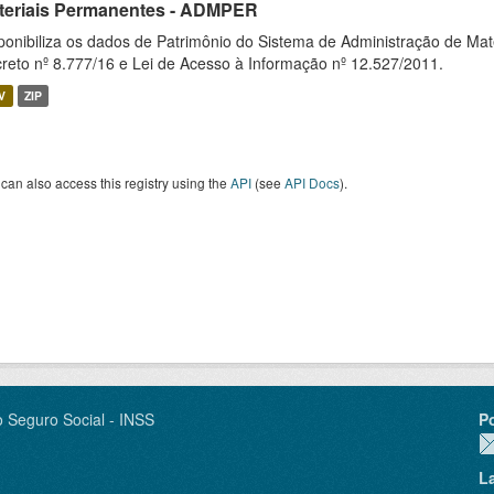
teriais Permanentes - ADMPER
ponibiliza os dados de Patrimônio do Sistema de Administração de M
reto nº 8.777/16 e Lei de Acesso à Informação nº 12.527/2011.
V
ZIP
can also access this registry using the
API
(see
API Docs
).
o Seguro Social - INSS
P
L