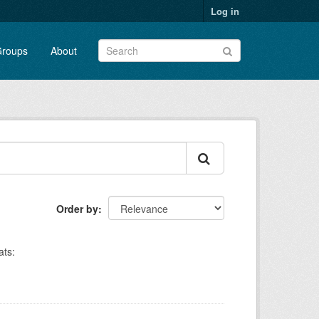
Log in
roups
About
Order by
ts: