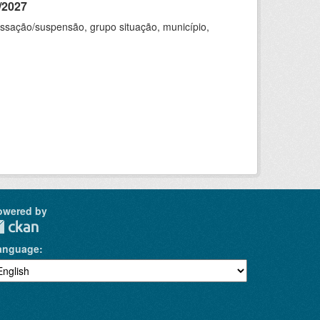
/2027
cessação/suspensão, grupo situação, município,
owered by
anguage