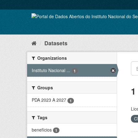
Skip
to
content
Datasets
Organizations
Instituto Nacional ...
1
Groups
1
PDA 2023 A 2027
1
Lic
Tags
C
benefícios
1