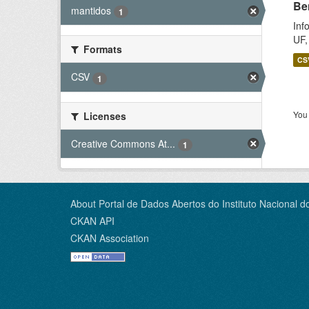
Be
mantidos
1
Inf
UF,
Formats
CS
CSV
1
You 
Licenses
Creative Commons At...
1
About Portal de Dados Abertos do Instituto Nacional d
CKAN API
CKAN Association