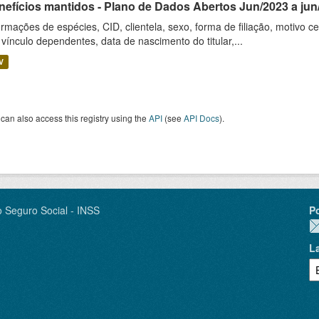
nefícios mantidos - Plano de Dados Abertos Jun/2023 a jun
ormações de espécies, CID, clientela, sexo, forma de filiação, motivo 
 vínculo dependentes, data de nascimento do titular,...
V
can also access this registry using the
API
(see
API Docs
).
o Seguro Social - INSS
P
L