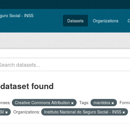
Datasets
Organizations
G
 dataset found
enses:
Creative Commons Attribution
Tags:
mantidos
Forma
SV
Organizations:
Instituto Nacional do Seguro Social - INSS