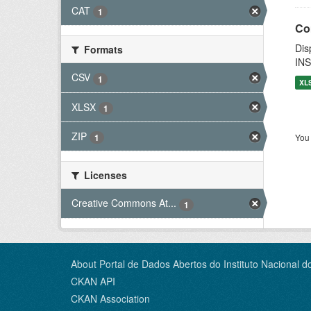
CAT
1
Co
Dis
Formats
INS
CSV
1
XL
XLSX
1
ZIP
You 
1
Licenses
Creative Commons At...
1
About Portal de Dados Abertos do Instituto Nacional d
CKAN API
CKAN Association