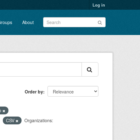
Log in
roups
About
Order by
ho
CSV
Organizations: