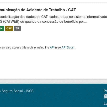
municação de Acidente de Trabalho - CAT
ponibilização dos dados de CAT, cadastradas no sistema informatiza
S (CATWEB) ou quando da concessão de benefício por...
SX
CSV
ZIP
can also access this registry using the
API
(see
API Docs
).
o Seguro Social - INSS
P
L