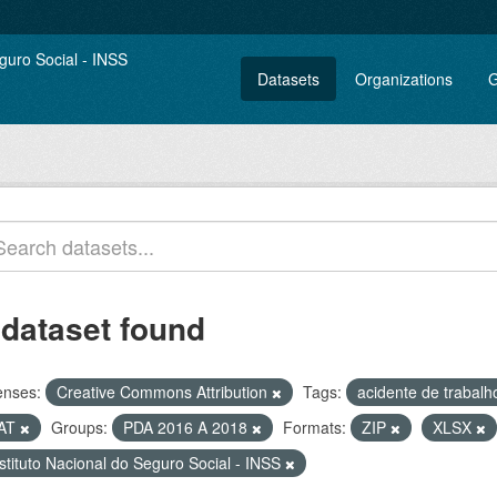
Datasets
Organizations
G
 dataset found
enses:
Creative Commons Attribution
Tags:
acidente de trabal
AT
Groups:
PDA 2016 A 2018
Formats:
ZIP
XLSX
stituto Nacional do Seguro Social - INSS