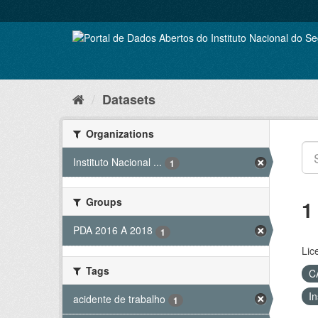
Skip
to
content
Datasets
Organizations
Instituto Nacional ...
1
Groups
1
PDA 2016 A 2018
1
Lic
Tags
C
In
acidente de trabalho
1