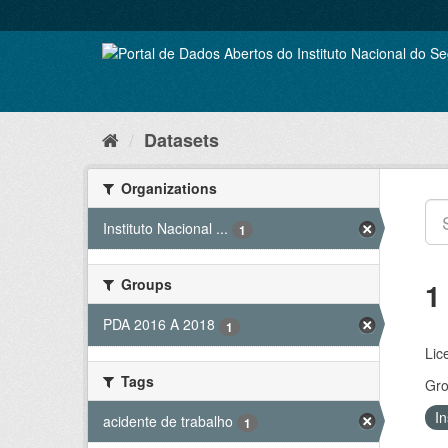
Skip
to
content
Datasets
Organizations
Instituto Nacional ...
1
Groups
1
PDA 2016 A 2018
1
Lic
Tags
Gro
In
acidente de trabalho
1