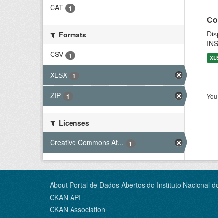
CAT
1
Co
Dis
Formats
INS
CSV
1
XL
XLSX
1
ZIP
You 
1
Licenses
Creative Commons At...
1
About Portal de Dados Abertos do Instituto Nacional d
CKAN API
CKAN Association