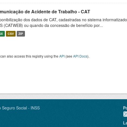
municação de Acidente de Trabalho - CAT
ponibilização dos dados de CAT, cadastradas no sistema informatiza
S (CATWEB) ou quando da concessão de benefício por...
SX
CSV
ZIP
can also access this registry using the
API
(see
API Docs
).
o Seguro Social - INSS
P
L