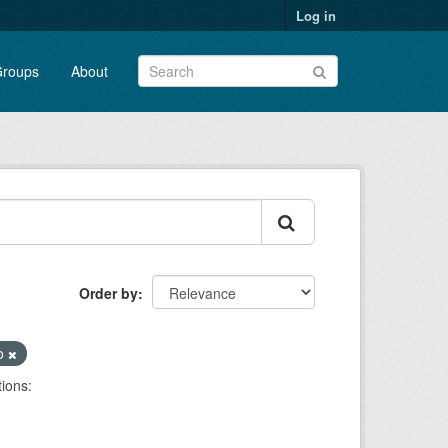
Log in
roups
About
Order by
ho
ions: