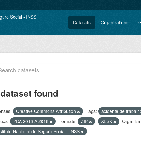
Datasets
Organizations
G
 dataset found
enses:
Creative Commons Attribution
Tags:
acidente de trabal
ups:
PDA 2016 A 2018
Formats:
ZIP
XLSX
Organizat
stituto Nacional do Seguro Social - INSS