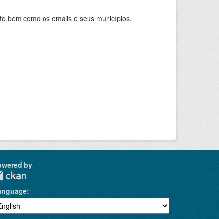
nto bem como os emails e seus municípios.
owered by
anguage