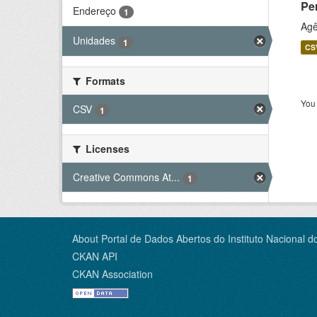
Pe
Endereço
1
Agê
Unidades
1
CS
Formats
You 
CSV
1
Licenses
Creative Commons At...
1
About Portal de Dados Abertos do Instituto Nacional d
CKAN API
CKAN Association