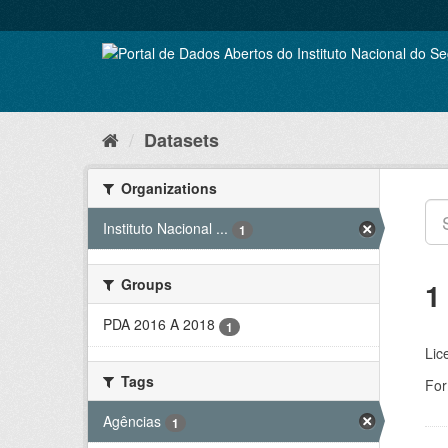
Skip
to
content
Datasets
Organizations
Instituto Nacional ...
1
Groups
1
PDA 2016 A 2018
1
Lic
Tags
For
Agências
1