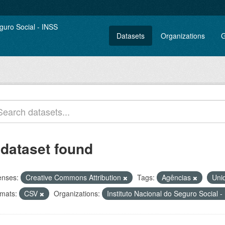
Datasets
Organizations
G
 dataset found
enses:
Creative Commons Attribution
Tags:
Agências
Uni
mats:
CSV
Organizations:
Instituto Nacional do Seguro Social 