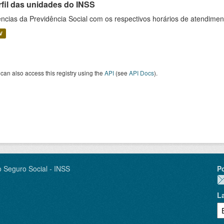
rfil das unidades do INSS
ncias da Previdência Social com os respectivos horários de atendime
V
can also access this registry using the
API
(see
API Docs
).
o Seguro Social - INSS
P
L