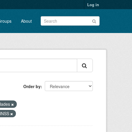
Log in
roups
About
Order by
dades
- INSS