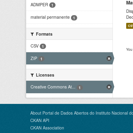
Ma
ADMPER
1
Dis
Dec
material permanente
1
CS
Formats
CSV
1
You 
ZIP
1
Licenses
Creative Commons At...
1
About Portal de Dados Abertos do Instituto Nacional d
CKAN API
CKAN Association