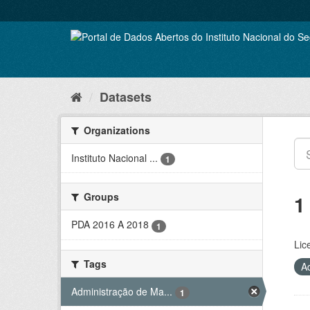
Skip
to
content
Datasets
Organizations
Instituto Nacional ...
1
Groups
1
PDA 2016 A 2018
1
Lic
Tags
A
Administração de Ma...
1