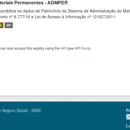
teriais Permanentes - ADMPER
ponibiliza os dados de Patrimônio do Sistema de Administração de M
reto nº 8.777/16 e Lei de Acesso à Informação nº 12.527/2011.
V
ZIP
can also access this registry using the
API
(see
API Docs
).
o Seguro Social - INSS
P
L