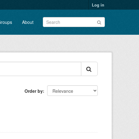
Log in
roups
About
Order by