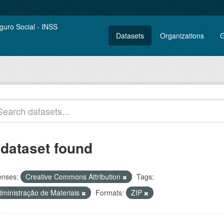
Datasets
Organizations
G
 dataset found
enses:
Creative Commons Attribution
Tags:
dministração de Materiais
Formats:
ZIP