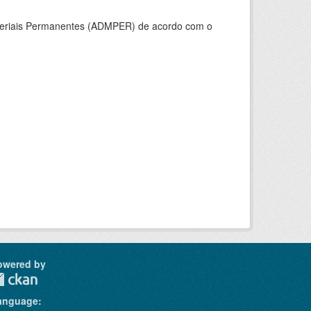
ateriais Permanentes (ADMPER) de acordo com o
owered by
anguage