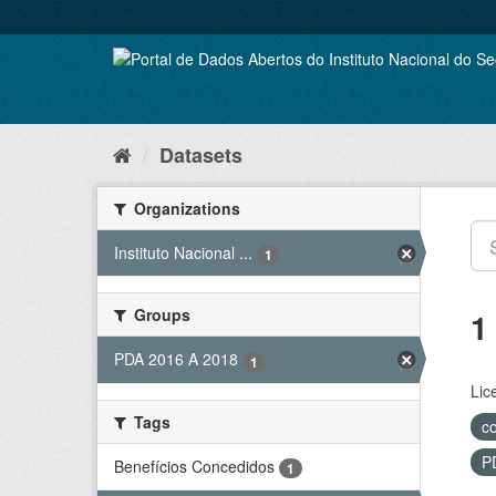
Skip
to
content
Datasets
Organizations
Instituto Nacional ...
1
Groups
1
PDA 2016 A 2018
1
Lic
Tags
c
P
Benefícios Concedidos
1