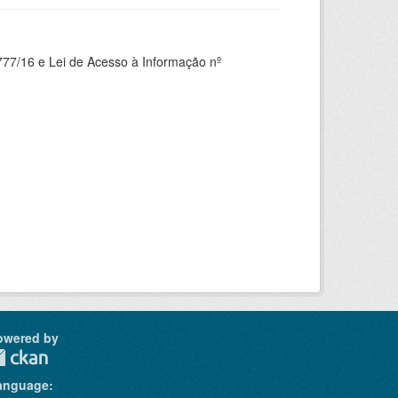
777/16 e Lei de Acesso à Informação nº
owered by
anguage