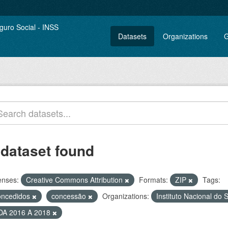
Datasets
Organizations
G
 dataset found
enses:
Creative Commons Attribution
Formats:
ZIP
Tags:
oncedidos
concessão
Organizations:
Instituto Nacional do
DA 2016 A 2018