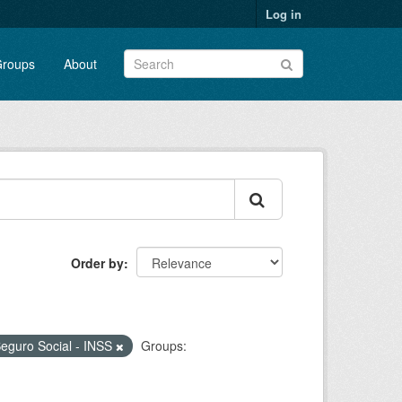
Log in
roups
About
Order by
 Seguro Social - INSS
Groups: