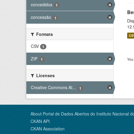
concedidos
1
Be
concessão
1
Dis
12.
Formats
CS
CSV
1
ZIP
You 
1
Licenses
Creative Commons At...
1
About Portal de Dados Abertos do Instituto Nacional d
CKAN API
CKAN Association