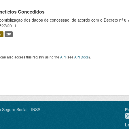
nefícios Concedidos
ponibilização dos dados de concessão, de acordo com o Decreto nº 8.
527/2011.
V
ZIP
can also access this registry using the
API
(see
API Docs
).
o Seguro Social - INSS
P
L