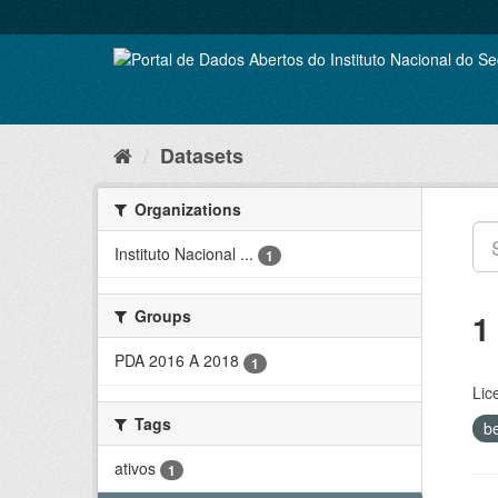
Skip
to
content
Datasets
Organizations
Instituto Nacional ...
1
Groups
1
PDA 2016 A 2018
1
Lic
Tags
b
ativos
1