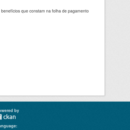
s benefícios que constam na folha de pagamento
owered by
anguage