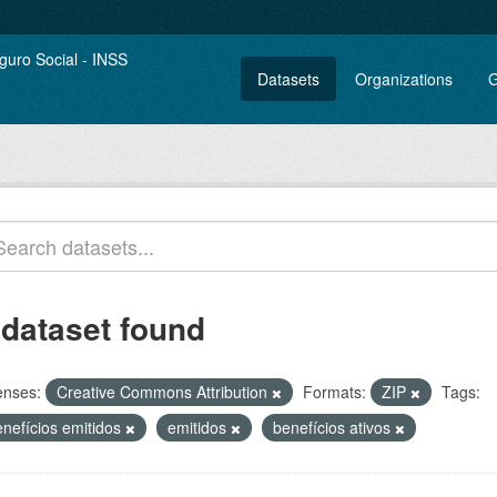
Datasets
Organizations
G
 dataset found
enses:
Creative Commons Attribution
Formats:
ZIP
Tags:
enefícios emitidos
emitidos
benefícios ativos