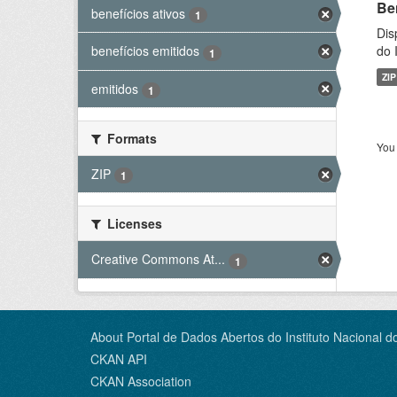
Be
benefícios ativos
1
Dis
do 
benefícios emitidos
1
ZIP
emitidos
1
Formats
You 
ZIP
1
Licenses
Creative Commons At...
1
About Portal de Dados Abertos do Instituto Nacional d
CKAN API
CKAN Association