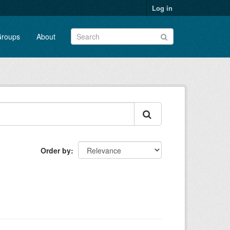
Log in
roups
About
Order by