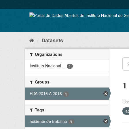
Skip
to
content
Datasets
Organizations
Instituto Nacional ...
1
Groups
1
PDA 2016 A 2018
1
Lic
Tags
a
acidente de trabalho
1