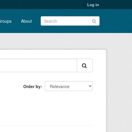
Log in
roups
About
Order by