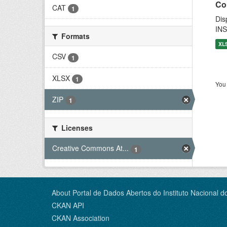
Co
CAT
1
Dis
INS
Formats
XL
CSV
1
XLSX
1
You 
ZIP
1
Licenses
Creative Commons At...
1
About Portal de Dados Abertos do Instituto Nacional d
CKAN API
CKAN Association