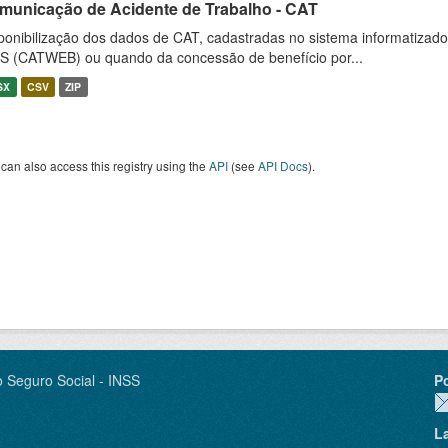
municação de Acidente de Trabalho - CAT
ponibilização dos dados de CAT, cadastradas no sistema informatiza
S (CATWEB) ou quando da concessão de benefício por...
SX
CSV
ZIP
can also access this registry using the
API
(see
API Docs
).
o Seguro Social - INSS
P
L