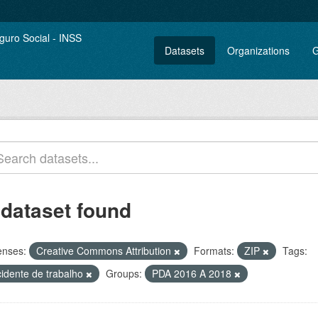
Datasets
Organizations
G
 dataset found
enses:
Creative Commons Attribution
Formats:
ZIP
Tags:
cidente de trabalho
Groups:
PDA 2016 A 2018