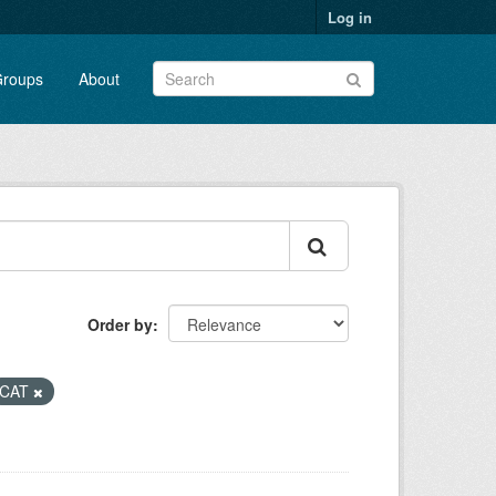
Log in
roups
About
Order by
CAT