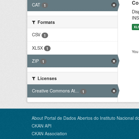
Co
CAT
1
Dis
INS
Formats
XL
CSV
1
XLSX
1
You 
ZIP
1
Licenses
Creative Commons At...
1
About Portal de Dados Abertos do Instituto Nacional d
CKAN API
CKAN Association