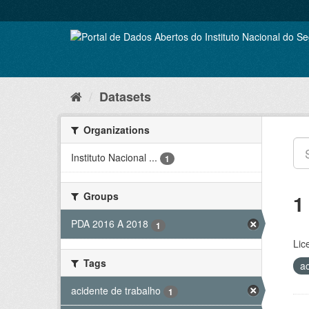
Skip
to
content
Datasets
Organizations
Instituto Nacional ...
1
Groups
1
PDA 2016 A 2018
1
Lic
Tags
a
acidente de trabalho
1