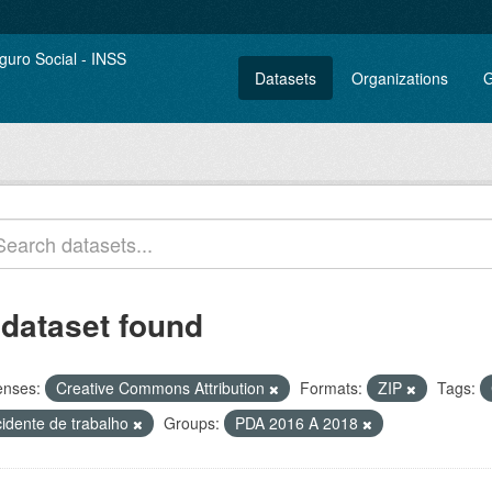
Datasets
Organizations
G
 dataset found
enses:
Creative Commons Attribution
Formats:
ZIP
Tags:
cidente de trabalho
Groups:
PDA 2016 A 2018