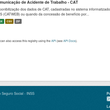
municação de Acidente de Trabalho - CAT
ponibilização dos dados de CAT, cadastradas no sistema informatiza
S (CATWEB) ou quando da concessão de benefício por...
SX
CSV
ZIP
can also access this registry using the
API
(see
API Docs
).
o Seguro Social - INSS
P
L