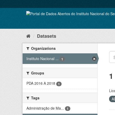
Skip
to
content
Datasets
Organizations
Instituto Nacional ...
1
Groups
1
PDA 2016 A 2018
1
Lic
Tags
A
Administração de Ma...
1