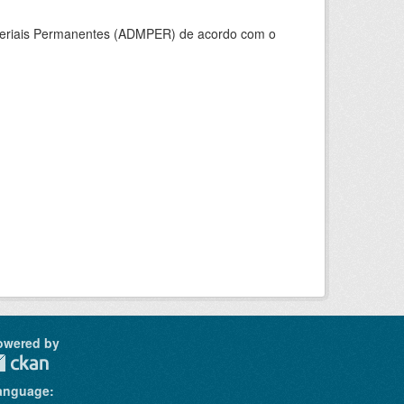
ateriais Permanentes (ADMPER) de acordo com o
owered by
anguage