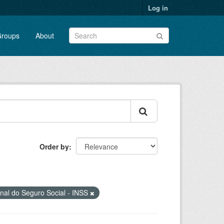
Log in
roups
About
Order by
onal do Seguro Social - INSS