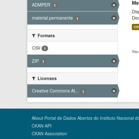
Ma
ADMPER
1
Dis
Dec
material permanente
1
CS
Formats
CSV
1
You 
ZIP
1
Licenses
Creative Commons At...
1
About Portal de Dados Abertos do Instituto Nacional d
CKAN API
CKAN Association