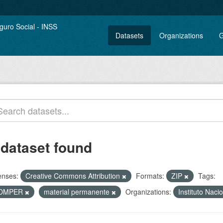
Datasets
Organizations
G
 dataset found
enses:
Creative Commons Attribution
Formats:
ZIP
Tags:
DMPER
material permanente
Organizations:
Instituto Naci