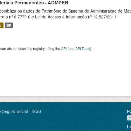
teriais Permanentes - ADMPER
ponibiliza os dados de Patrimônio do Sistema de Administração de M
reto nº 8.777/16 e Lei de Acesso à Informação nº 12.527/2011.
V
ZIP
can also access this registry using the
API
(see
API Docs
).
o Seguro Social - INSS
P
L