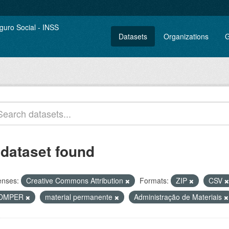
Datasets
Organizations
G
 dataset found
enses:
Creative Commons Attribution
Formats:
ZIP
CSV
DMPER
material permanente
Administração de Materiais