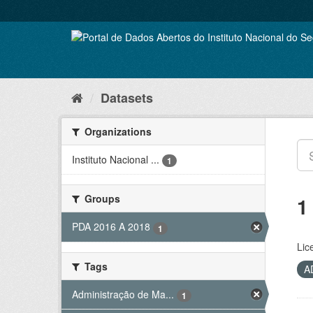
Skip
to
content
Datasets
Organizations
Instituto Nacional ...
1
Groups
1
PDA 2016 A 2018
1
Lic
Tags
A
Administração de Ma...
1