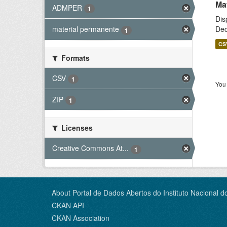
Ma
ADMPER
1
Dis
Dec
material permanente
1
CS
Formats
CSV
1
You 
ZIP
1
Licenses
Creative Commons At...
1
About Portal de Dados Abertos do Instituto Nacional d
CKAN API
CKAN Association