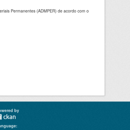
ateriais Permanentes (ADMPER) de acordo com o
owered by
anguage