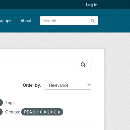
Log in
roups
About
Order by
Tags:
Groups:
PDA 2016 A 2018