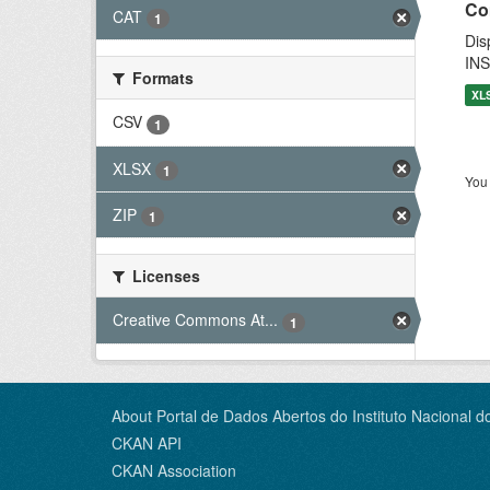
Co
CAT
1
Dis
INS
Formats
XL
CSV
1
XLSX
1
You 
ZIP
1
Licenses
Creative Commons At...
1
About Portal de Dados Abertos do Instituto Nacional d
CKAN API
CKAN Association