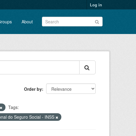
Log in
roups
About
Order by
Tags:
ional do Seguro Social - INSS