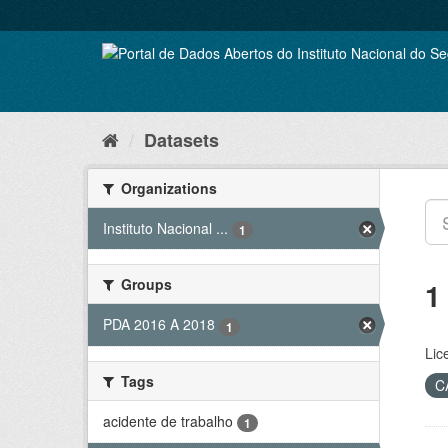
Skip
to
content
Datasets
Organizations
Instituto Nacional ...
1
Groups
1
PDA 2016 A 2018
1
Lic
Tags
C
acidente de trabalho
1