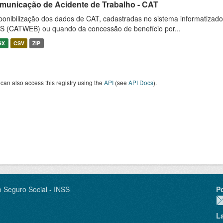
municação de Acidente de Trabalho - CAT
ponibilização dos dados de CAT, cadastradas no sistema informatiza
S (CATWEB) ou quando da concessão de benefício por...
SX
CSV
ZIP
can also access this registry using the
API
(see
API Docs
).
o Seguro Social - INSS
P
L