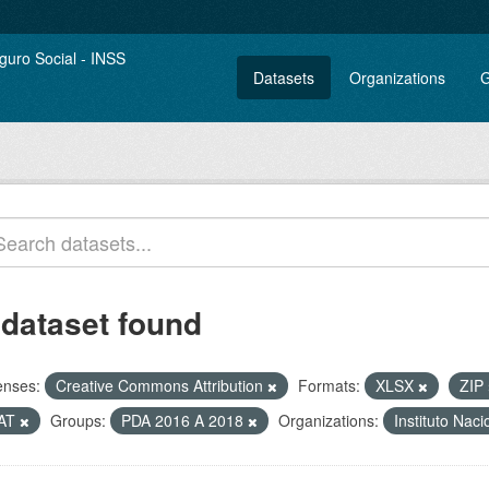
Datasets
Organizations
G
 dataset found
enses:
Creative Commons Attribution
Formats:
XLSX
ZIP
AT
Groups:
PDA 2016 A 2018
Organizations:
Instituto Nac