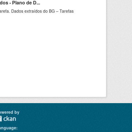
os - Plano de D...
arefa. Dados extraídos do BG – Tarefas
owered by
anguage