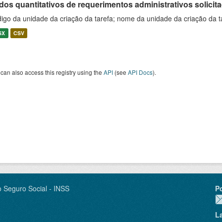
os quantitativos de requerimentos administrativos solicitad
igo da unidade da criação da tarefa; nome da unidade da criação da t
SX
CSV
can also access this registry using the
API
(see
API Docs
).
o Seguro Social - INSS
P
L