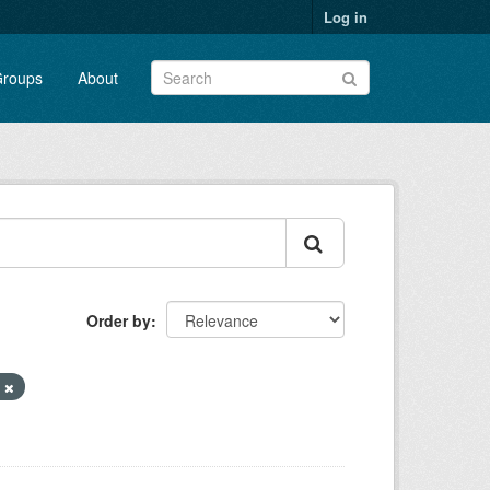
Log in
roups
About
Order by
V