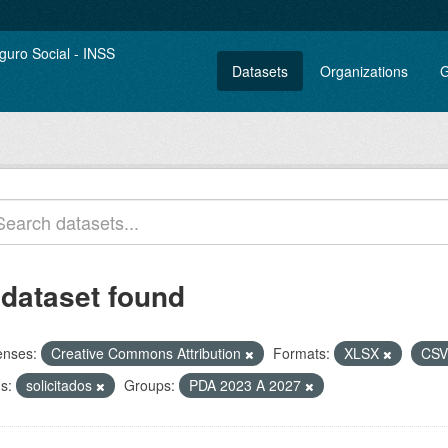
Datasets
Organizations
G
 dataset found
enses:
Creative Commons Attribution
Formats:
XLSX
CS
s:
solicitados
Groups:
PDA 2023 A 2027