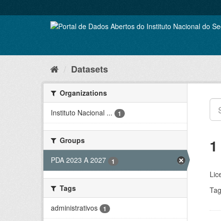
Skip
to
content
Datasets
Organizations
Instituto Nacional ...
1
Groups
1
PDA 2023 A 2027
1
Lic
Tags
Tag
administrativos
1