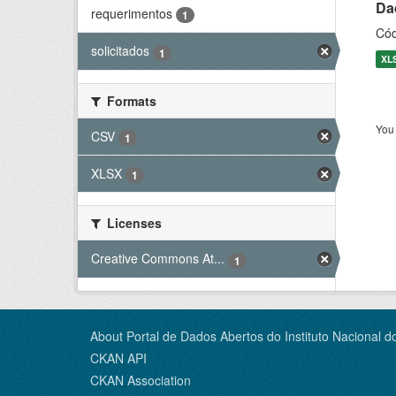
Dad
requerimentos
1
Cód
solicitados
1
XL
Formats
You 
CSV
1
XLSX
1
Licenses
Creative Commons At...
1
About Portal de Dados Abertos do Instituto Nacional d
CKAN API
CKAN Association