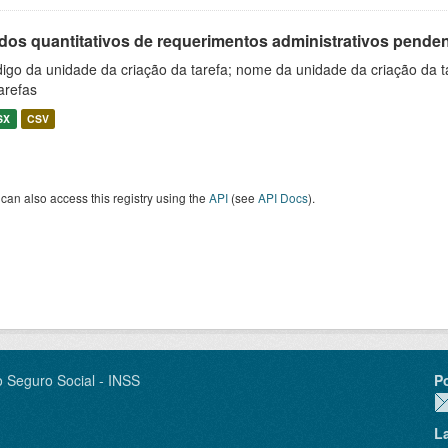
os quantitativos de requerimentos administrativos pendente
igo da unidade da criação da tarefa; nome da unidade da criação da t
arefas
SX
CSV
can also access this registry using the
API
(see
API Docs
).
o Seguro Social - INSS
P
L