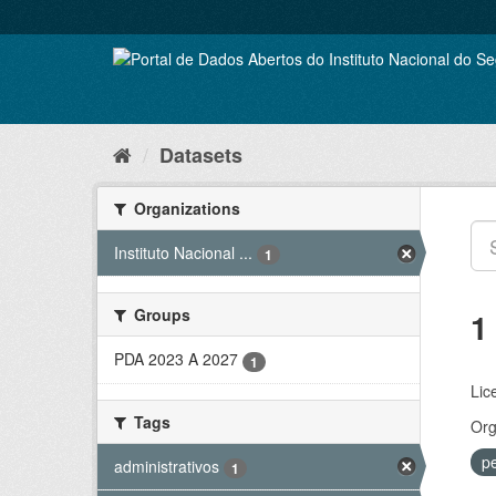
Skip
to
content
Datasets
Organizations
Instituto Nacional ...
1
Groups
1
PDA 2023 A 2027
1
Lic
Tags
Org
p
administrativos
1