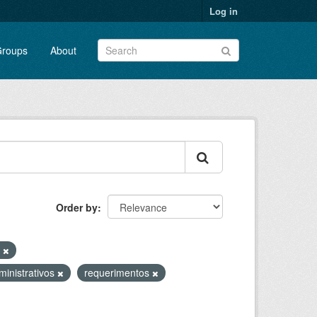
Log in
roups
About
Order by
V
ministrativos
requerimentos