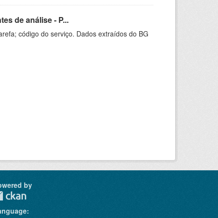
s de análise - P...
arefa; código do serviço. Dados extraídos do BG
owered by
anguage