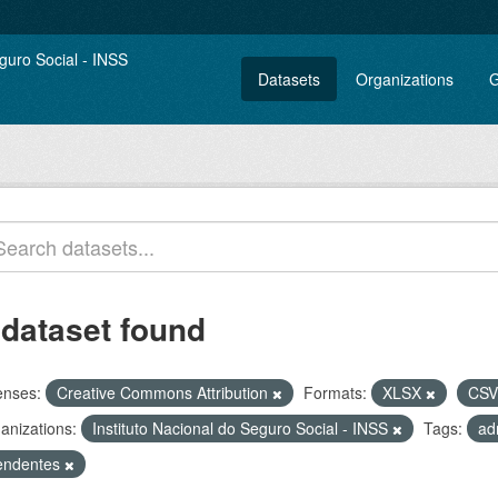
Datasets
Organizations
G
 dataset found
enses:
Creative Commons Attribution
Formats:
XLSX
CS
anizations:
Instituto Nacional do Seguro Social - INSS
Tags:
ad
endentes