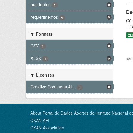
pendentes
1
Dad
requerimentos
1
Cód
– T
Formats
XL
CSV
1
XLSX
You 
1
Licenses
Creative Commons At...
1
About Portal de Dados Abertos do Instituto Nacional d
CKAN API
CKAN Association