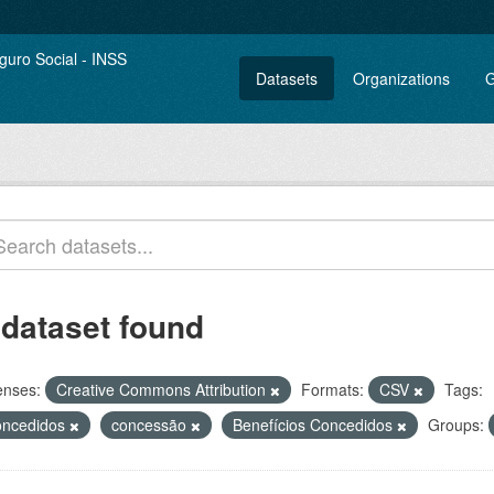
Datasets
Organizations
G
 dataset found
enses:
Creative Commons Attribution
Formats:
CSV
Tags:
oncedidos
concessão
Benefícios Concedidos
Groups: