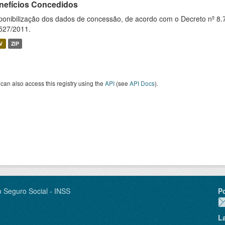
nefícios Concedidos
ponibilização dos dados de concessão, de acordo com o Decreto nº 8.
527/2011.
V
ZIP
can also access this registry using the
API
(see
API Docs
).
o Seguro Social - INSS
P
L