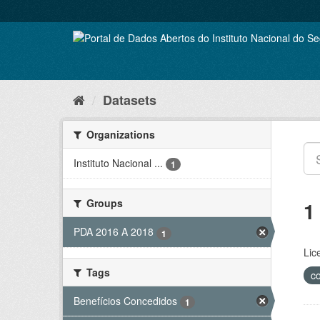
Skip
to
content
Datasets
Organizations
Instituto Nacional ...
1
Groups
1
PDA 2016 A 2018
1
Lic
Tags
c
Benefícios Concedidos
1