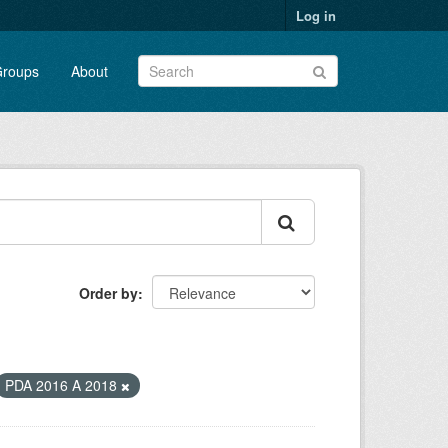
Log in
roups
About
Order by
PDA 2016 A 2018