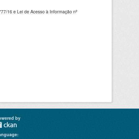
777/16 e Lei de Acesso à Informação nº
owered by
anguage