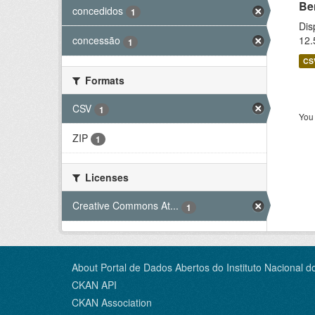
Be
concedidos
1
Dis
12.
concessão
1
CS
Formats
CSV
1
You 
ZIP
1
Licenses
Creative Commons At...
1
About Portal de Dados Abertos do Instituto Nacional d
CKAN API
CKAN Association