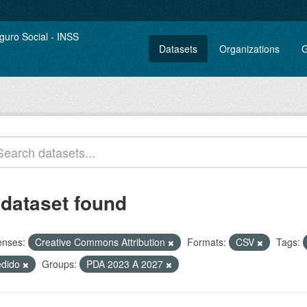
Datasets
Organizations
G
 dataset found
enses:
Creative Commons Attribution
Formats:
CSV
Tags:
edido
Groups:
PDA 2023 A 2027