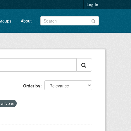
Log in
roups
About
Order by
ativo