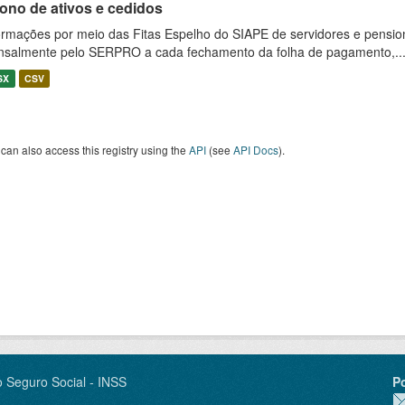
ono de ativos e cedidos
ormações por meio das Fitas Espelho do SIAPE de servidores e pension
salmente pelo SERPRO a cada fechamento da folha de pagamento,..
SX
CSV
can also access this registry using the
API
(see
API Docs
).
o Seguro Social - INSS
P