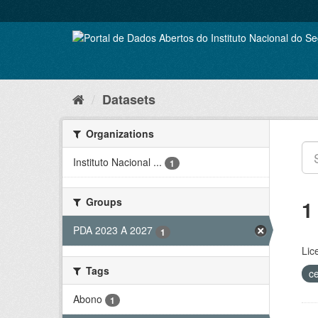
Skip
to
content
Datasets
Organizations
Instituto Nacional ...
1
Groups
1
PDA 2023 A 2027
1
Lic
Tags
c
Abono
1