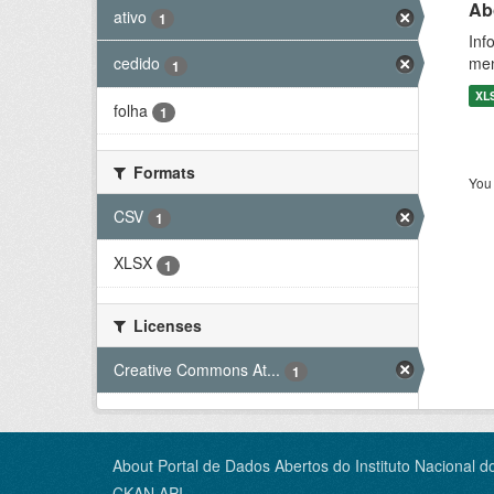
Ab
ativo
1
Inf
men
cedido
1
XL
folha
1
Formats
You 
CSV
1
XLSX
1
Licenses
Creative Commons At...
1
About Portal de Dados Abertos do Instituto Nacional d
CKAN API