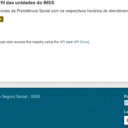
rfil das unidades do INSS
ncias da Previdência Social com os respectivos horários de atendime
V
can also access this registry using the
API
(see
API Docs
).
o Seguro Social - INSS
P
L