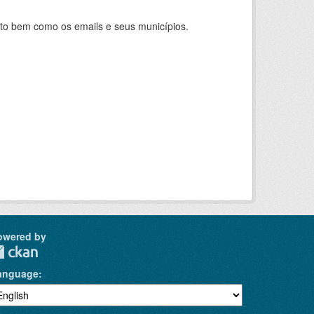
nto bem como os emails e seus municípios.
owered by
anguage