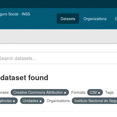
Datasets
Organizations
G
 dataset found
enses:
Creative Commons Attribution
Formats:
CSV
Tags:
gências
Unidades
Organizations:
Instituto Nacional do Seg