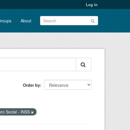
Log in
roups
About
Order by
uro Social - INSS