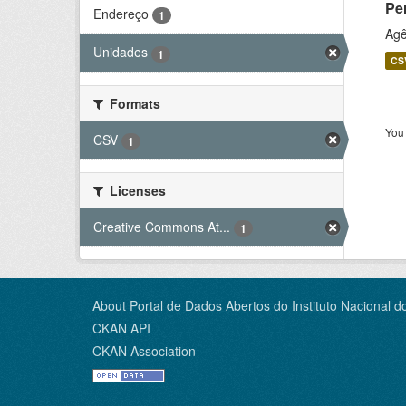
Pe
Endereço
1
Agê
Unidades
1
CS
Formats
You 
CSV
1
Licenses
Creative Commons At...
1
About Portal de Dados Abertos do Instituto Nacional d
CKAN API
CKAN Association