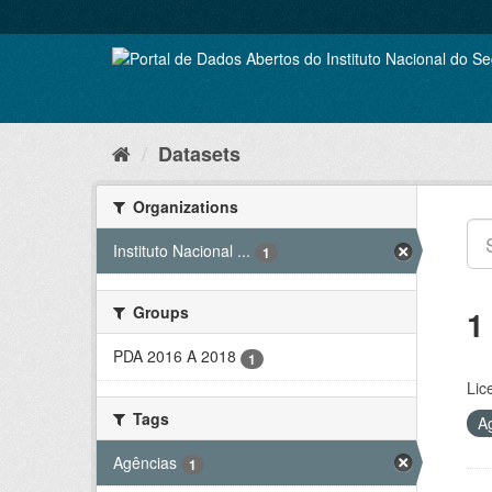
Skip
to
content
Datasets
Organizations
Instituto Nacional ...
1
Groups
1
PDA 2016 A 2018
1
Lic
Tags
A
Agências
1