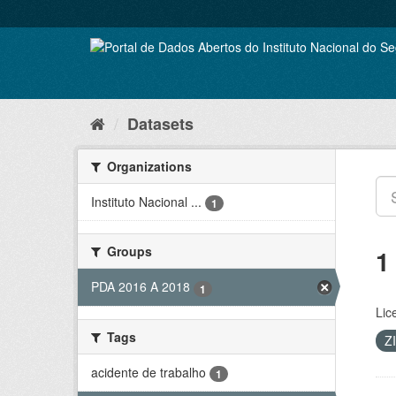
Skip
to
content
Datasets
Organizations
Instituto Nacional ...
1
Groups
1
PDA 2016 A 2018
1
Lic
Tags
Z
acidente de trabalho
1