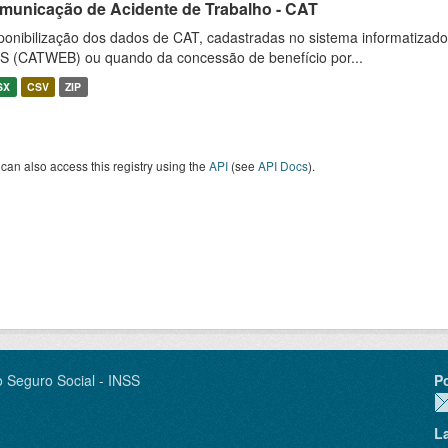
municação de Acidente de Trabalho - CAT
ponibilização dos dados de CAT, cadastradas no sistema informatiza
S (CATWEB) ou quando da concessão de benefício por...
SX
CSV
ZIP
can also access this registry using the
API
(see
API Docs
).
o Seguro Social - INSS
P
L