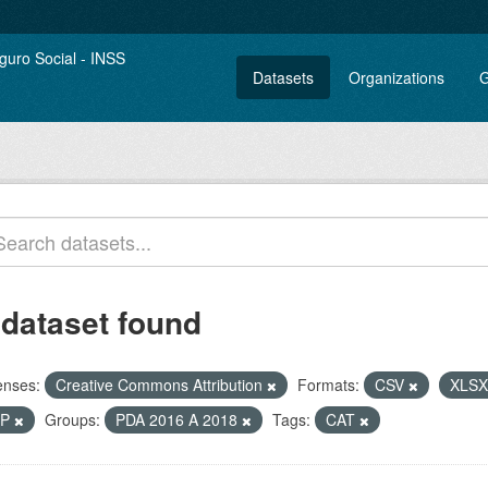
Datasets
Organizations
G
 dataset found
enses:
Creative Commons Attribution
Formats:
CSV
XLS
IP
Groups:
PDA 2016 A 2018
Tags:
CAT