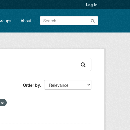
Log in
roups
About
Order by
X