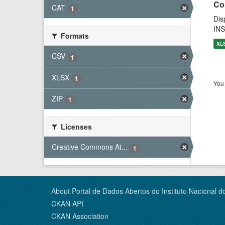
Co
CAT
1
Dis
INS
Formats
XL
CSV
1
XLSX
1
You 
ZIP
1
Licenses
Creative Commons At...
1
About Portal de Dados Abertos do Instituto Nacional d
CKAN API
CKAN Association