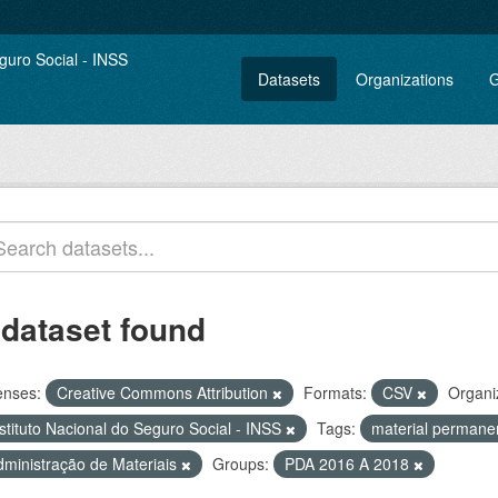
Datasets
Organizations
G
 dataset found
enses:
Creative Commons Attribution
Formats:
CSV
Organi
stituto Nacional do Seguro Social - INSS
Tags:
material perman
dministração de Materiais
Groups:
PDA 2016 A 2018