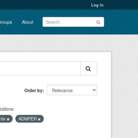
Log in
roups
About
Order by
zations:
ente
ADMPER