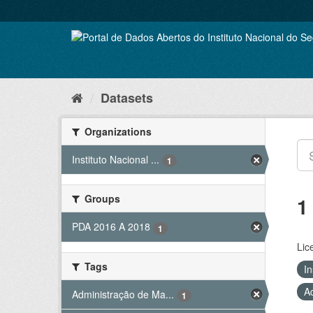
Skip
to
content
Datasets
Organizations
Instituto Nacional ...
1
Groups
1
PDA 2016 A 2018
1
Lic
Tags
In
A
Administração de Ma...
1