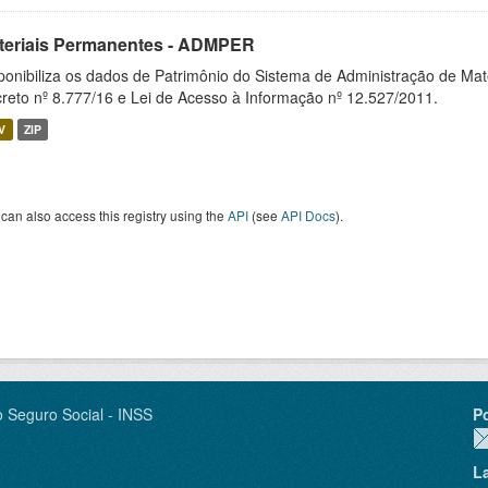
teriais Permanentes - ADMPER
ponibiliza os dados de Patrimônio do Sistema de Administração de M
reto nº 8.777/16 e Lei de Acesso à Informação nº 12.527/2011.
V
ZIP
can also access this registry using the
API
(see
API Docs
).
o Seguro Social - INSS
P
L