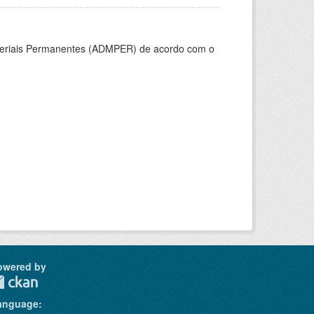
ateriais Permanentes (ADMPER) de acordo com o
owered by
anguage