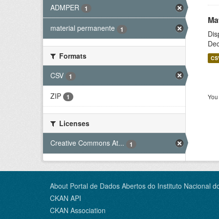
ADMPER
1
Ma
material permanente
1
Dis
Dec
Formats
CS
CSV
1
ZIP
You 
1
Licenses
Creative Commons At...
1
About Portal de Dados Abertos do Instituto Nacional d
CKAN API
CKAN Association