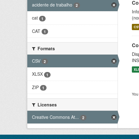
Co
acidente de trabalho
2
Inf
(no
cat
1
CS
CAT
1
Co
Formats
Dis
INS
CSV
2
XL
XLSX
1
ZIP
1
You 
Licenses
Creative Commons At...
2