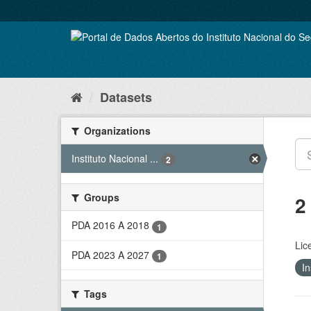
Skip
to
content
Datasets
Organizations
Instituto Nacional ...
2
Groups
2
PDA 2016 A 2018
1
Lic
PDA 2023 A 2027
1
In
Tags