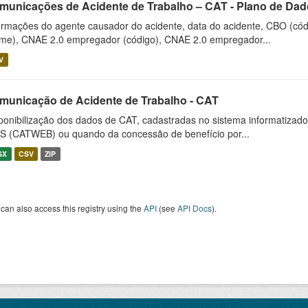
municações de Acidente de Trabalho – CAT - Plano de Dado
ormações do agente causador do acidente, data do acidente, CBO (cód
me), CNAE 2.0 empregador (código), CNAE 2.0 empregador...
V
municação de Acidente de Trabalho - CAT
ponibilização dos dados de CAT, cadastradas no sistema informatiza
S (CATWEB) ou quando da concessão de benefício por...
SX
CSV
ZIP
can also access this registry using the
API
(see
API Docs
).