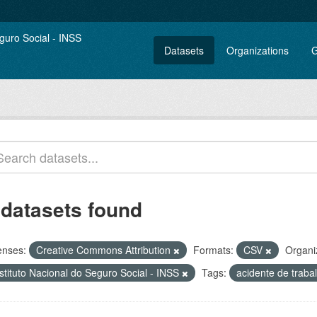
Datasets
Organizations
G
 datasets found
enses:
Creative Commons Attribution
Formats:
CSV
Organi
stituto Nacional do Seguro Social - INSS
Tags:
acidente de traba