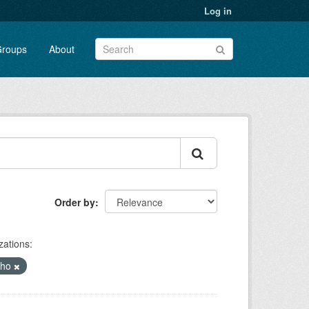
Log in
roups
About
Order by
zations:
lho