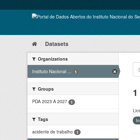
Skip
to
content
Datasets
Organizations
Instituto Nacional ...
1
Groups
1
PDA 2023 A 2027
1
Lic
Tags
In
acidente de trabalho
1