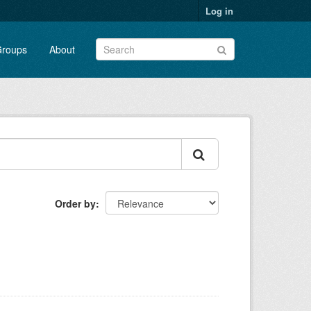
Log in
roups
About
Order by