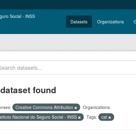
Datasets
Organizations
G
 dataset found
enses:
Creative Commons Attribution
Organizations:
stituto Nacional do Seguro Social - INSS
Tags:
cat