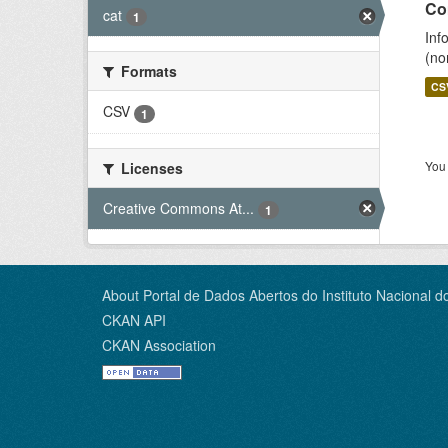
Co
cat
1
Inf
(no
Formats
CS
CSV
1
You 
Licenses
Creative Commons At...
1
About Portal de Dados Abertos do Instituto Nacional d
CKAN API
CKAN Association