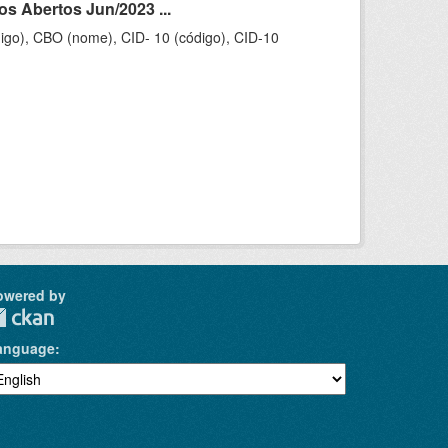
s Abertos Jun/2023 ...
igo), CBO (nome), CID- 10 (código), CID-10
owered by
anguage