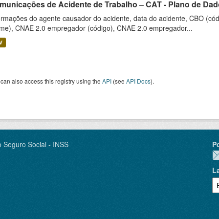
municações de Acidente de Trabalho – CAT - Plano de Dado
ormações do agente causador do acidente, data do acidente, CBO (cód
me), CNAE 2.0 empregador (código), CNAE 2.0 empregador...
V
can also access this registry using the
API
(see
API Docs
).
o Seguro Social - INSS
P
L