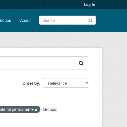
Log in
roups
About
Order by
aterial permanente
Groups: