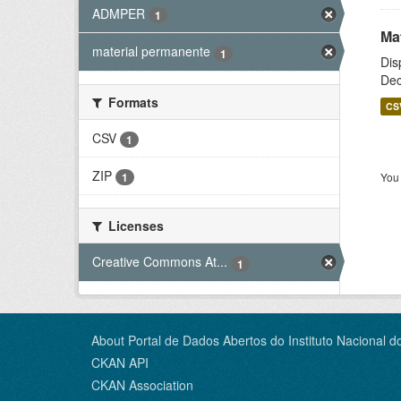
ADMPER
1
Ma
material permanente
1
Dis
Dec
Formats
CS
CSV
1
ZIP
You 
1
Licenses
Creative Commons At...
1
About Portal de Dados Abertos do Instituto Nacional d
CKAN API
CKAN Association