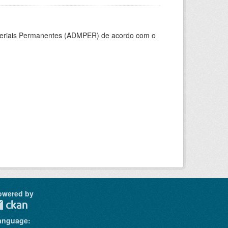
ateriais Permanentes (ADMPER) de acordo com o
owered by
anguage