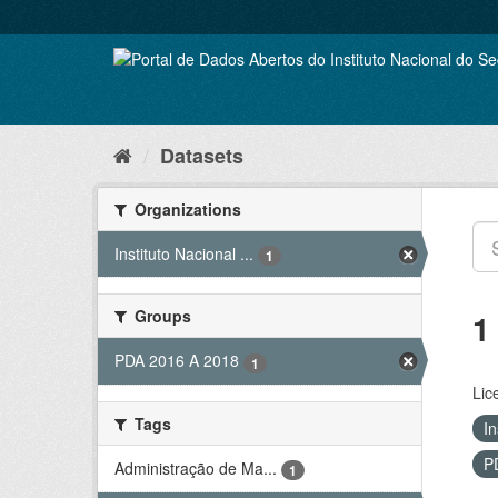
Skip
to
content
Datasets
Organizations
Instituto Nacional ...
1
Groups
1
PDA 2016 A 2018
1
Lic
Tags
In
P
Administração de Ma...
1