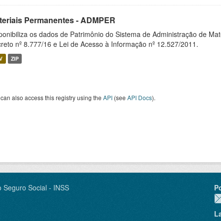
teriais Permanentes - ADMPER
ponibiliza os dados de Patrimônio do Sistema de Administração de M
reto nº 8.777/16 e Lei de Acesso à Informação nº 12.527/2011.
V
ZIP
can also access this registry using the
API
(see
API Docs
).
o Seguro Social - INSS
P
L