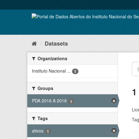
Skip
to
content
Datasets
Organizations
Instituto Nacional ...
1
Groups
1
PDA 2016 A 2018
1
Lic
Tags
Tag
ativos
1