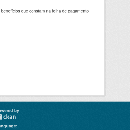
s benefícios que constam na folha de pagamento
owered by
anguage