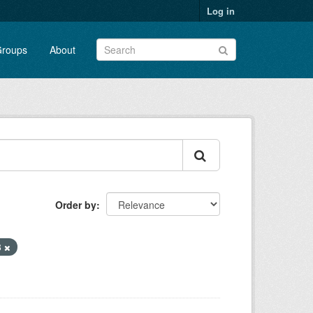
Log in
roups
About
Order by
8