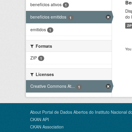
Be
benefícios ativos
1
Dis
do 
benefícios emitidos
1
ZIP
emitidos
1
Formats
You 
ZIP
1
Licenses
Creative Commons At...
1
About Portal de Dados Abertos do Instituto Nacional d
CKAN API
CKAN Association