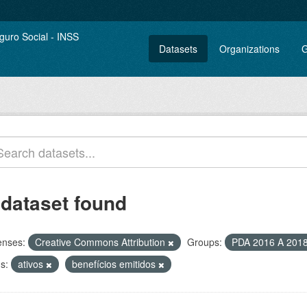
Datasets
Organizations
G
 dataset found
enses:
Creative Commons Attribution
Groups:
PDA 2016 A 201
s:
ativos
benefícios emitidos