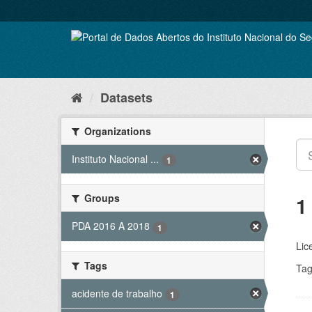
Skip
to
content
Datasets
Organizations
Instituto Nacional ...
1
Groups
1
PDA 2016 A 2018
1
Lic
Tags
Tag
acidente de trabalho
1