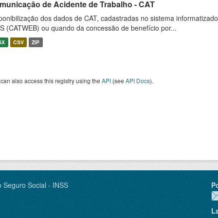
municação de Acidente de Trabalho - CAT
ponibilização dos dados de CAT, cadastradas no sistema informatiza
S (CATWEB) ou quando da concessão de benefício por...
SX
CSV
ZIP
can also access this registry using the
API
(see
API Docs
).
o Seguro Social - INSS
P
L