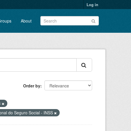
Log in
roups
About
Order by
8
ional do Seguro Social - INSS