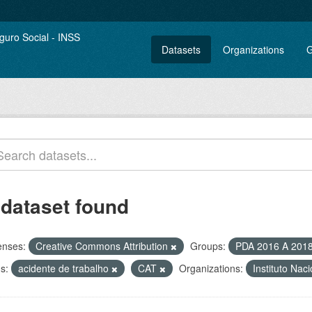
Datasets
Organizations
G
 dataset found
enses:
Creative Commons Attribution
Groups:
PDA 2016 A 201
s:
acidente de trabalho
CAT
Organizations:
Instituto Nac