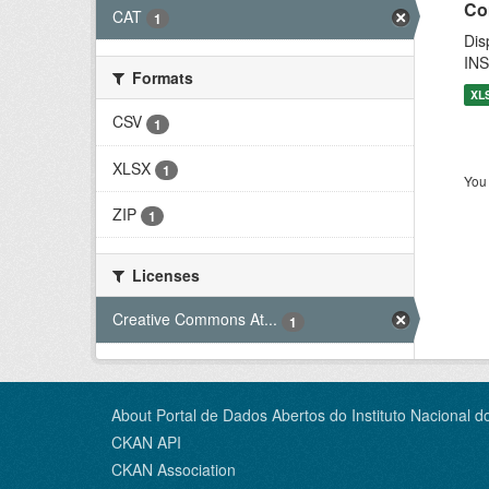
Co
CAT
1
Dis
INS
Formats
XL
CSV
1
XLSX
1
You 
ZIP
1
Licenses
Creative Commons At...
1
About Portal de Dados Abertos do Instituto Nacional d
CKAN API
CKAN Association