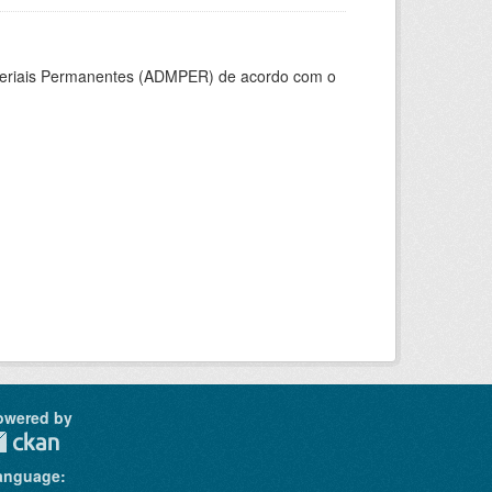
ateriais Permanentes (ADMPER) de acordo com o
owered by
anguage