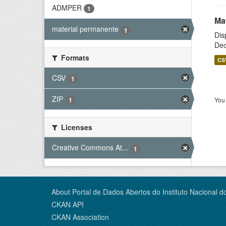
ADMPER
1
Ma
material permanente
1
Dis
Dec
Formats
CS
CSV
1
ZIP
You 
1
Licenses
Creative Commons At...
1
About Portal de Dados Abertos do Instituto Nacional d
CKAN API
CKAN Association