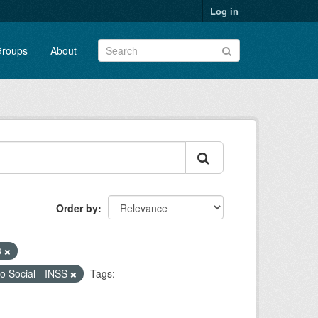
Log in
roups
About
Order by
8
ro Social - INSS
Tags: