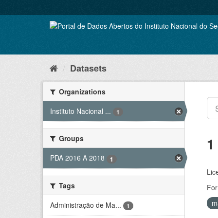
Skip
to
content
Datasets
Organizations
Instituto Nacional ...
1
Groups
1
PDA 2016 A 2018
1
Lic
Tags
For
m
Administração de Ma...
1