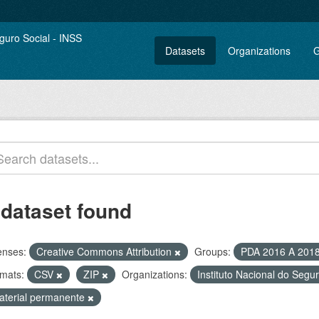
Datasets
Organizations
G
 dataset found
enses:
Creative Commons Attribution
Groups:
PDA 2016 A 201
mats:
CSV
ZIP
Organizations:
Instituto Nacional do Segu
aterial permanente