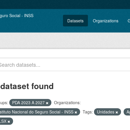
Datasets
Organizations
G
 dataset found
ups:
PDA 2023 A 2027
Organizations:
stituto Nacional do Seguro Social - INSS
Tags:
Unidades
A
LSX