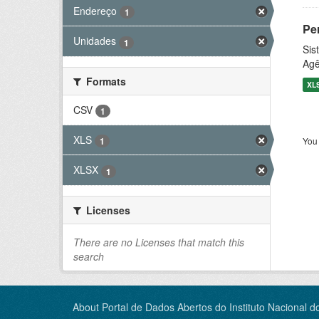
Endereço
1
Pe
Unidades
1
Sis
Agê
Formats
XL
CSV
1
XLS
You 
1
XLSX
1
Licenses
There are no Licenses that match this
search
About Portal de Dados Abertos do Instituto Nacional d