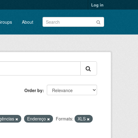
Log in
roups
About
Order by
gências
Endereço
Formats:
XLS