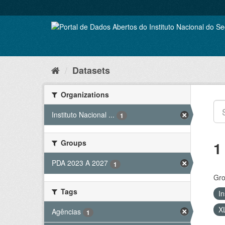
Skip
to
content
Datasets
Organizations
Instituto Nacional ...
1
Groups
1
PDA 2023 A 2027
1
Gro
Tags
In
X
Agências
1