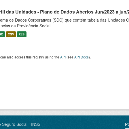
rfil das Unidades - Plano de Dados Abertos Jun/2023 a jun/
tema de Dados Corporativos (SDC) que contém tabela das Unidades O
ncias da Previdência Social
SX
CSV
XLS
can also access this registry using the
API
(see
API Docs
).
o Seguro Social - INSS
P