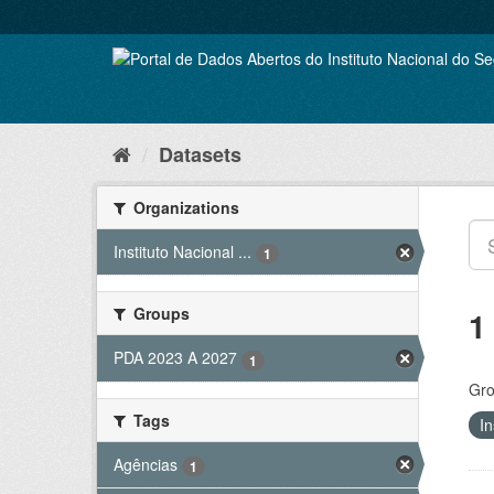
Skip
to
content
Datasets
Organizations
Instituto Nacional ...
1
Groups
1
PDA 2023 A 2027
1
Gro
Tags
In
Agências
1