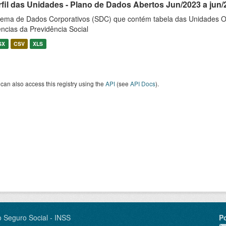
rfil das Unidades - Plano de Dados Abertos Jun/2023 a jun/
tema de Dados Corporativos (SDC) que contém tabela das Unidades O
ncias da Previdência Social
SX
CSV
XLS
can also access this registry using the
API
(see
API Docs
).
o Seguro Social - INSS
P