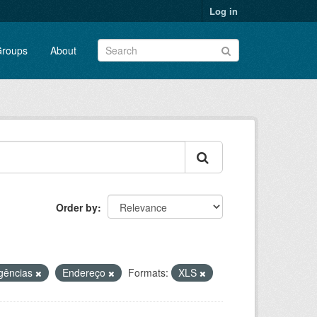
Log in
roups
About
Order by
gências
Endereço
Formats:
XLS