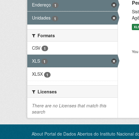
Pe
Endereço
1
Sis
Agê
Unidades
1
XL
Formats
CSV
1
You 
XLS
1
XLSX
1
Licenses
There are no Licenses that match this
search
About Portal de Dados Abertos do Instituto Nacional d