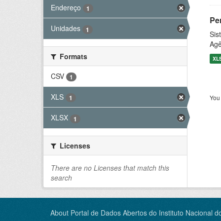
Endereço
1
Pe
Unidades
1
Sis
Agê
Formats
XL
CSV
1
XLS
You 
1
XLSX
1
Licenses
There are no Licenses that match this
search
About Portal de Dados Abertos do Instituto Nacional d