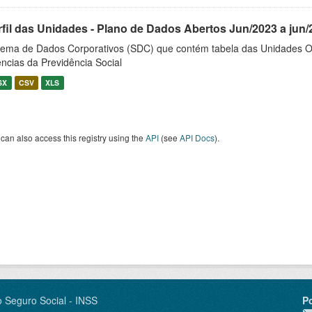
rfil das Unidades - Plano de Dados Abertos Jun/2023 a jun/
tema de Dados Corporativos (SDC) que contém tabela das Unidades O
ncias da Previdência Social
SX
CSV
XLS
can also access this registry using the
API
(see
API Docs
).
o Seguro Social - INSS
P