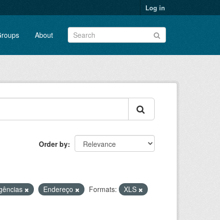
Log in
roups
About
Order by
gências
Endereço
Formats:
XLS