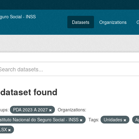
Datasets
Organizations
G
 dataset found
ups:
PDA 2023 A 2027
Organizations:
stituto Nacional do Seguro Social - INSS
Tags:
Unidades
A
LSX