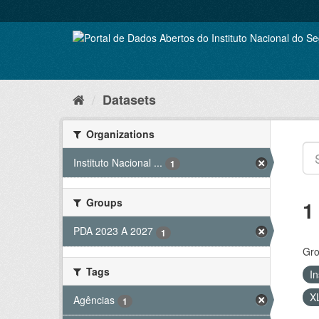
Skip
to
content
Datasets
Organizations
Instituto Nacional ...
1
Groups
1
PDA 2023 A 2027
1
Gro
Tags
In
X
Agências
1