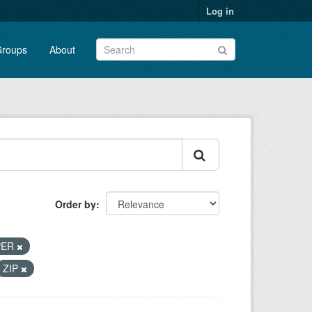
Log in
roups
About
Order by
PER
ZIP