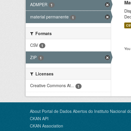
Ma
ADMPER
1
Dis
Dec
material permanente
1
CS
Formats
CSV
1
You 
ZIP
1
Licenses
Creative Commons At...
1
About Portal de Dados Abertos do Instituto Nacional d
CKAN API
CKAN Association