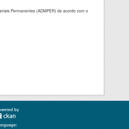
ateriais Permanentes (ADMPER) de acordo com o
owered by
anguage