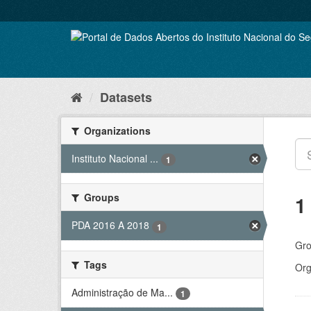
Skip
to
content
Datasets
Organizations
Instituto Nacional ...
1
Groups
1
PDA 2016 A 2018
1
Gro
Tags
Org
Administração de Ma...
1