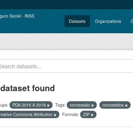
Datasets
Organizations
G
 dataset found
ups:
PDA 2016 A 2018
Tags:
concessão
concedidos
reative Commons Attribution
Formats:
ZIP