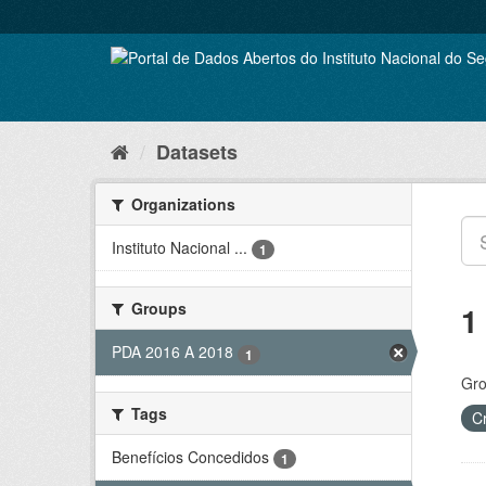
Skip
to
content
Datasets
Organizations
Instituto Nacional ...
1
Groups
1
PDA 2016 A 2018
1
Gro
Tags
C
Benefícios Concedidos
1