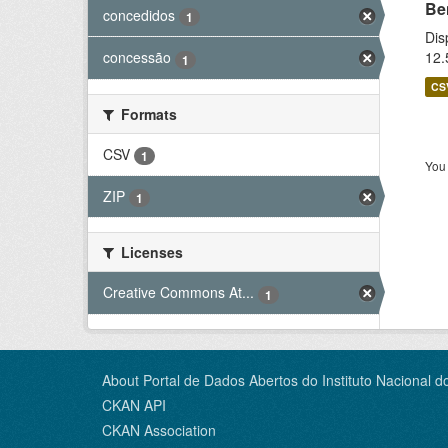
Be
concedidos
1
Dis
12.
concessão
1
CS
Formats
CSV
1
You 
ZIP
1
Licenses
Creative Commons At...
1
About Portal de Dados Abertos do Instituto Nacional d
CKAN API
CKAN Association