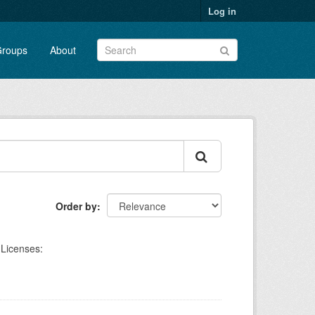
Log in
roups
About
Order by
Licenses: