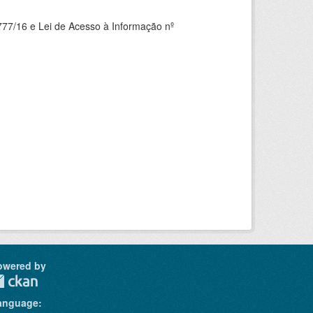
777/16 e Lei de Acesso à Informação nº
owered by
anguage