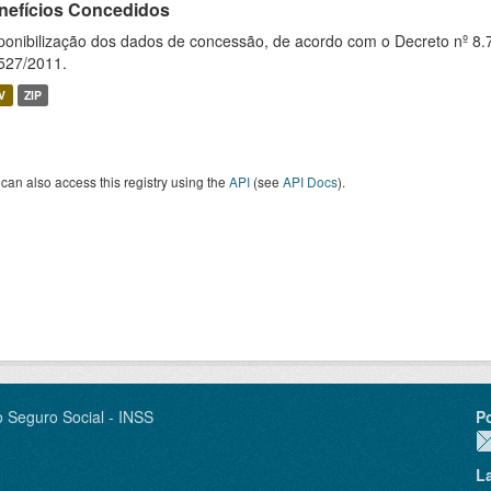
nefícios Concedidos
ponibilização dos dados de concessão, de acordo com o Decreto nº 8.
527/2011.
V
ZIP
can also access this registry using the
API
(see
API Docs
).
o Seguro Social - INSS
P
L