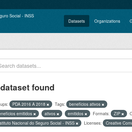
Datasets
Organizations
G
 dataset found
ups:
PDA 2016 A 2018
Tags:
benefícios ativos
enefícios emitidos
ativos
emitidos
Formats:
ZIP
O
stituto Nacional do Seguro Social - INSS
Licenses:
Creative Com