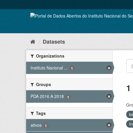
Skip
to
content
Datasets
Organizations
Instituto Nacional ...
1
Groups
1
PDA 2016 A 2018
1
Gro
Tags
b
In
ativos
1