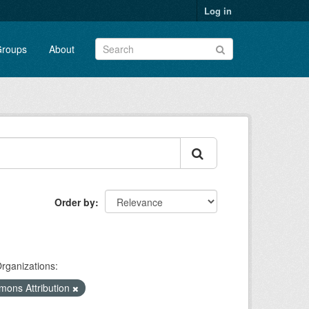
Log in
roups
About
Order by
rganizations:
mons Attribution