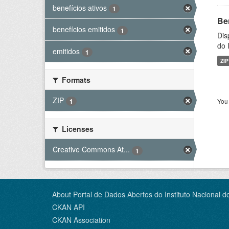
benefícios ativos
1
Be
benefícios emitidos
1
Dis
do 
emitidos
1
ZIP
Formats
ZIP
You 
1
Licenses
Creative Commons At...
1
About Portal de Dados Abertos do Instituto Nacional d
CKAN API
CKAN Association