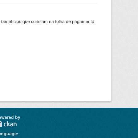
s benefícios que constam na folha de pagamento
owered by
anguage