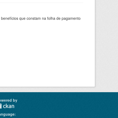
s benefícios que constam na folha de pagamento
owered by
anguage