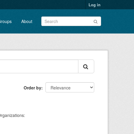
Log in
roups
About
Order by
rganizations: