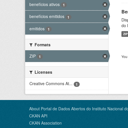
benefícios ativos
1
Be
benefícios emitidos
1
Dis
do 
emitidos
1
ZIP
Formats
ZIP
You 
1
Licenses
Creative Commons At...
1
About Portal de Dados Abertos do Instituto Nacional d
CKAN API
CKAN Association