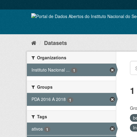
Skip
to
content
Datasets
Organizations
Instituto Nacional ...
1
Groups
1
PDA 2016 A 2018
1
Gro
Tags
b
In
ativos
1