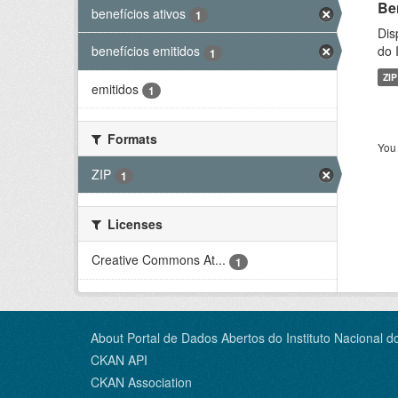
Be
benefícios ativos
1
Dis
do 
benefícios emitidos
1
ZIP
emitidos
1
Formats
You 
ZIP
1
Licenses
Creative Commons At...
1
About Portal de Dados Abertos do Instituto Nacional d
CKAN API
CKAN Association