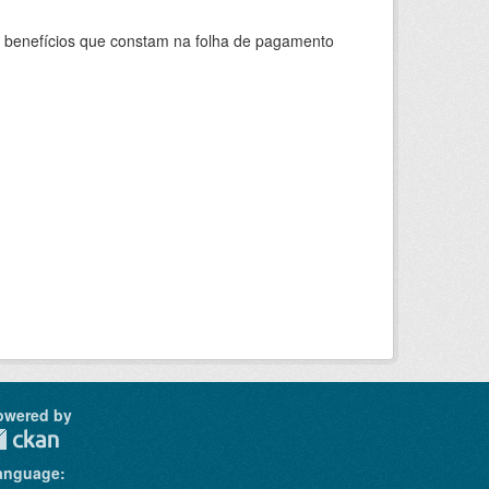
s benefícios que constam na folha de pagamento
owered by
anguage