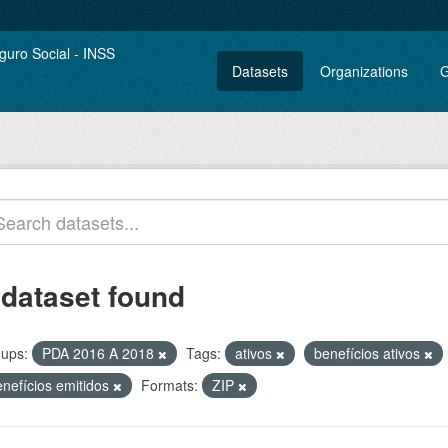
Datasets
Organizations
G
 dataset found
ups:
PDA 2016 A 2018
Tags:
ativos
benefícios ativos
enefícios emitidos
Formats:
ZIP