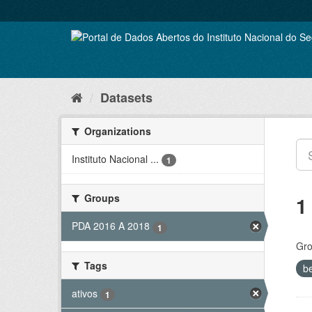
Skip
to
content
Datasets
Organizations
Instituto Nacional ...
1
Groups
1
PDA 2016 A 2018
1
Gro
Tags
b
ativos
1