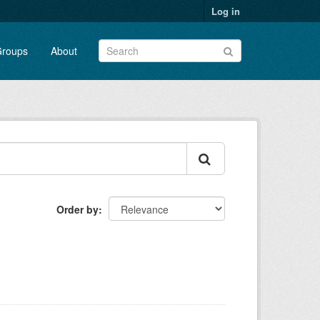
Log in
roups
About
Order by