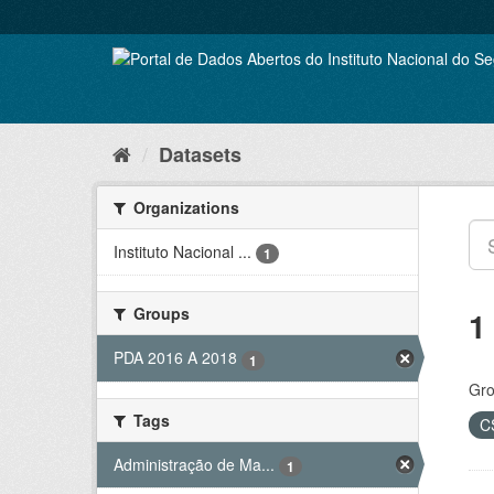
Skip
to
content
Datasets
Organizations
Instituto Nacional ...
1
Groups
1
PDA 2016 A 2018
1
Gro
Tags
C
Administração de Ma...
1