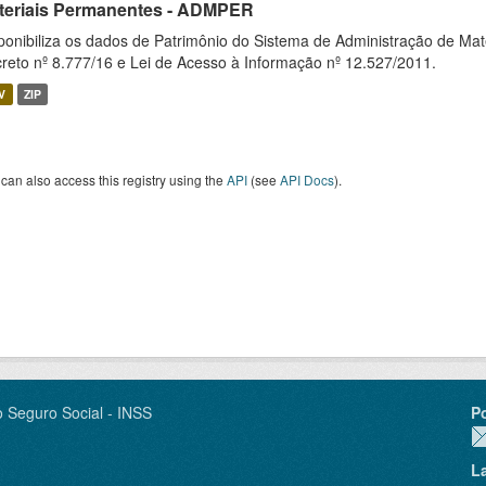
teriais Permanentes - ADMPER
ponibiliza os dados de Patrimônio do Sistema de Administração de M
reto nº 8.777/16 e Lei de Acesso à Informação nº 12.527/2011.
V
ZIP
can also access this registry using the
API
(see
API Docs
).
o Seguro Social - INSS
P
L