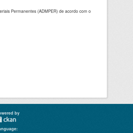
ateriais Permanentes (ADMPER) de acordo com o
owered by
anguage