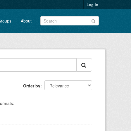
Log in
roups
About
Order by
ormats: