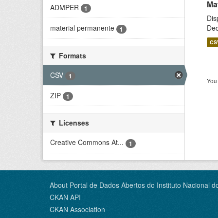
Ma
ADMPER
1
Dis
Dec
material permanente
1
CS
Formats
CSV
1
You 
ZIP
1
Licenses
Creative Commons At...
1
About Portal de Dados Abertos do Instituto Nacional d
CKAN API
CKAN Association