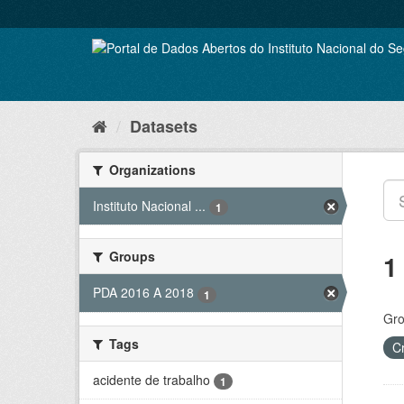
Skip
to
content
Datasets
Organizations
Instituto Nacional ...
1
Groups
1
PDA 2016 A 2018
1
Gro
Tags
C
acidente de trabalho
1