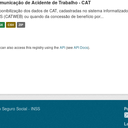
municação de Acidente de Trabalho - CAT
ponibilização dos dados de CAT, cadastradas no sistema informatiza
S (CATWEB) ou quando da concessão de benefício por...
SX
CSV
ZIP
can also access this registry using the
API
(see
API Docs
).
o Seguro Social - INSS
P
L