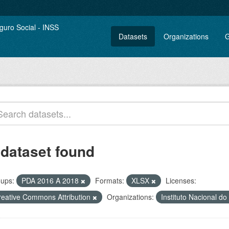
Datasets
Organizations
G
 dataset found
ups:
PDA 2016 A 2018
Formats:
XLSX
Licenses:
reative Commons Attribution
Organizations:
Instituto Nacional d