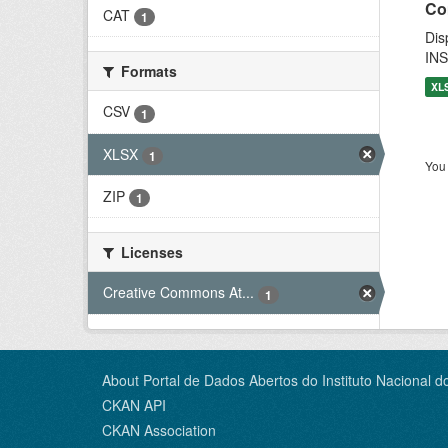
Co
CAT
1
Dis
INS
Formats
XL
CSV
1
XLSX
1
You 
ZIP
1
Licenses
Creative Commons At...
1
About Portal de Dados Abertos do Instituto Nacional d
CKAN API
CKAN Association