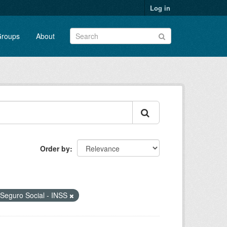
Log in
roups
About
Order by
o Seguro Social - INSS