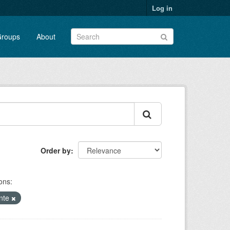
Log in
roups
About
Order by
ons:
ente