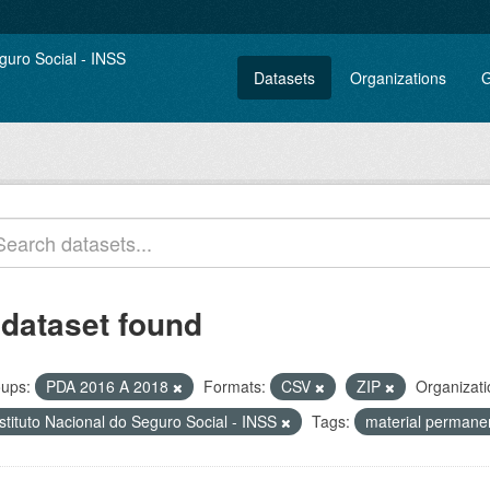
Datasets
Organizations
G
 dataset found
ups:
PDA 2016 A 2018
Formats:
CSV
ZIP
Organizati
stituto Nacional do Seguro Social - INSS
Tags:
material perman