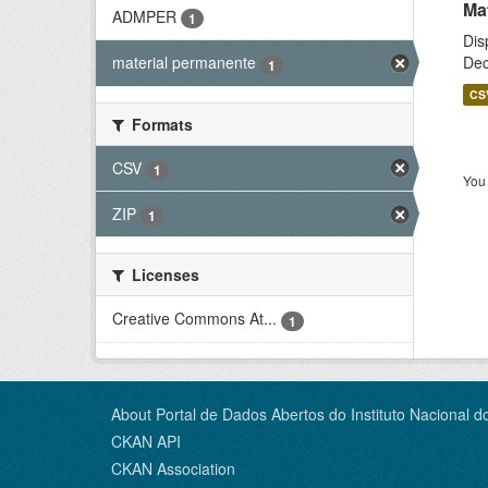
Ma
ADMPER
1
Dis
Dec
material permanente
1
CS
Formats
CSV
1
You 
ZIP
1
Licenses
Creative Commons At...
1
About Portal de Dados Abertos do Instituto Nacional d
CKAN API
CKAN Association