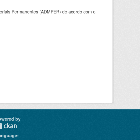
ateriais Permanentes (ADMPER) de acordo com o
owered by
anguage