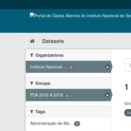
Skip
to
content
Datasets
Organizations
Instituto Nacional ...
1
Groups
1
PDA 2016 A 2018
1
Gro
Tags
In
Administração de Ma...
1