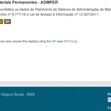
teriais Permanentes - ADMPER
ponibiliza os dados de Patrimônio do Sistema de Administração de M
reto nº 8.777/16 e Lei de Acesso à Informação nº 12.527/2011.
V
ZIP
can also access this registry using the
API
(see
API Docs
).
o Seguro Social - INSS
P
L