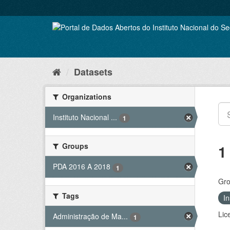
Skip
to
content
Datasets
Organizations
Instituto Nacional ...
1
Groups
1
PDA 2016 A 2018
1
Gro
Tags
In
Lic
Administração de Ma...
1