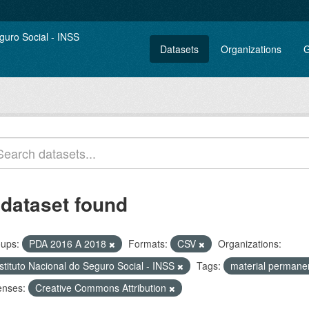
Datasets
Organizations
G
 dataset found
ups:
PDA 2016 A 2018
Formats:
CSV
Organizations:
stituto Nacional do Seguro Social - INSS
Tags:
material perman
enses:
Creative Commons Attribution