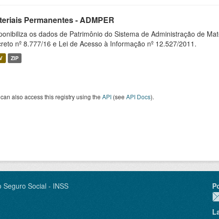
teriais Permanentes - ADMPER
ponibiliza os dados de Patrimônio do Sistema de Administração de M
reto nº 8.777/16 e Lei de Acesso à Informação nº 12.527/2011.
V
ZIP
can also access this registry using the
API
(see
API Docs
).
o Seguro Social - INSS
P
L