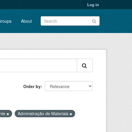
Log in
roups
About
Order by
ente
Administração de Materiais