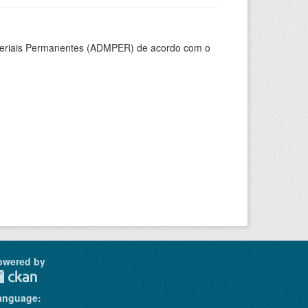
ateriais Permanentes (ADMPER) de acordo com o
owered by
anguage