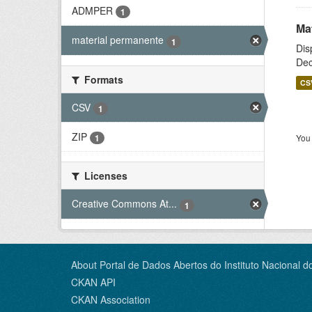
ADMPER
1
Ma
material permanente
1
Dis
Dec
Formats
CS
CSV
1
ZIP
You 
1
Licenses
Creative Commons At...
1
About Portal de Dados Abertos do Instituto Nacional d
CKAN API
CKAN Association