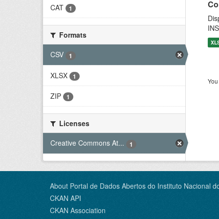
Co
CAT
1
Dis
INS
Formats
XL
CSV
1
XLSX
1
You 
ZIP
1
Licenses
Creative Commons At...
1
About Portal de Dados Abertos do Instituto Nacional d
CKAN API
CKAN Association