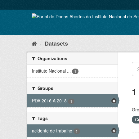
Skip
to
content
Datasets
Organizations
Instituto Nacional ...
1
Groups
1
PDA 2016 A 2018
1
Gro
Tags
C
acidente de trabalho
1