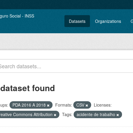
Datasets
Organizations
G
 dataset found
ups:
PDA 2016 A 2018
Formats:
CSV
Licenses:
reative Commons Attribution
Tags:
acidente de trabalho