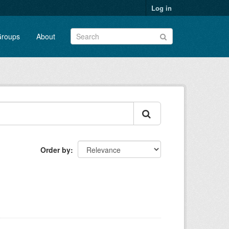
Log in
roups
About
Order by