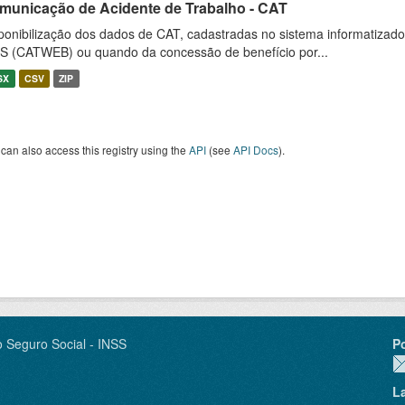
municação de Acidente de Trabalho - CAT
ponibilização dos dados de CAT, cadastradas no sistema informatiza
S (CATWEB) ou quando da concessão de benefício por...
SX
CSV
ZIP
can also access this registry using the
API
(see
API Docs
).
o Seguro Social - INSS
P
L