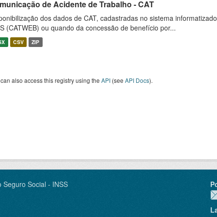
municação de Acidente de Trabalho - CAT
ponibilização dos dados de CAT, cadastradas no sistema informatiza
S (CATWEB) ou quando da concessão de benefício por...
SX
CSV
ZIP
can also access this registry using the
API
(see
API Docs
).
o Seguro Social - INSS
P
L