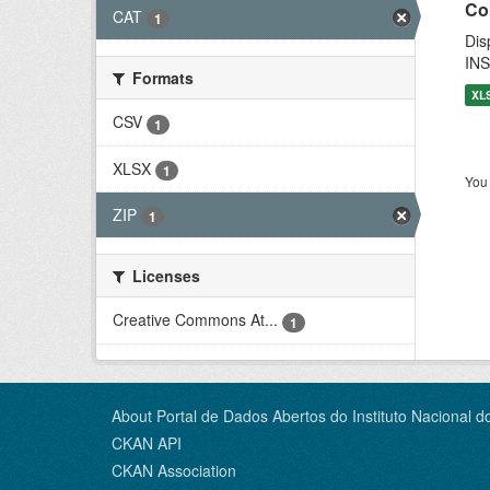
Co
CAT
1
Dis
INS
Formats
XL
CSV
1
XLSX
1
You 
ZIP
1
Licenses
Creative Commons At...
1
About Portal de Dados Abertos do Instituto Nacional d
CKAN API
CKAN Association