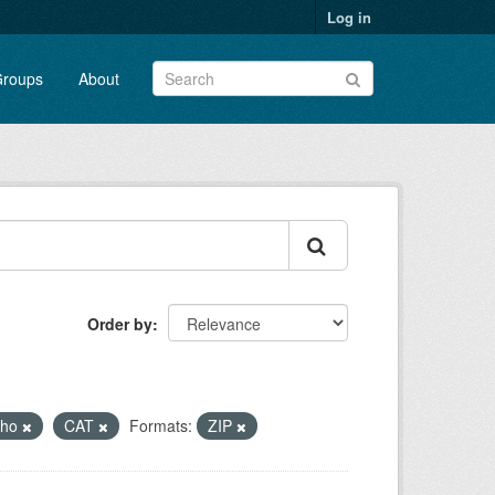
Log in
roups
About
Order by
lho
CAT
Formats:
ZIP