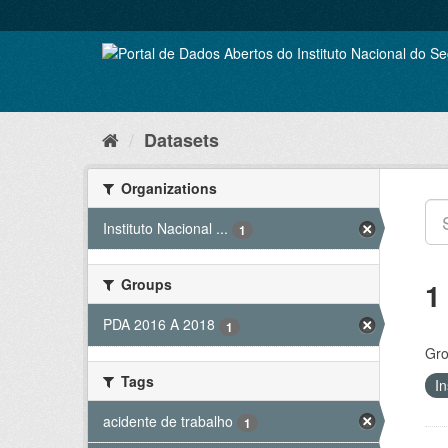
Skip
to
content
Datasets
Organizations
Instituto Nacional ...
1
Groups
1
PDA 2016 A 2018
1
Gro
Tags
In
acidente de trabalho
1