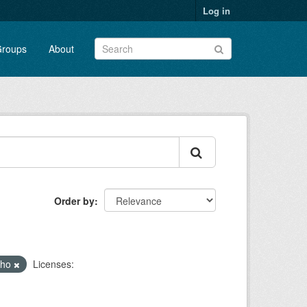
Log in
roups
About
Order by
lho
Licenses: