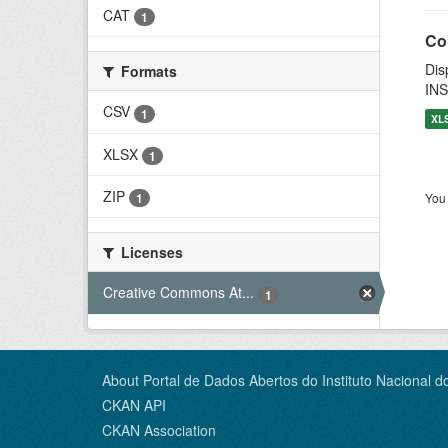
CAT
1
Co
Dis
Formats
INS
CSV
1
XL
XLSX
1
ZIP
You 
1
Licenses
Creative Commons At...
1
About Portal de Dados Abertos do Instituto Nacional d
CKAN API
CKAN Association