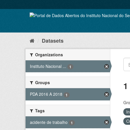
Skip
to
content
Datasets
Organizations
Instituto Nacional ...
1
Groups
1
PDA 2016 A 2018
1
Gro
Tags
In
C
acidente de trabalho
1