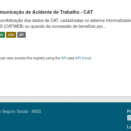
municação de Acidente de Trabalho - CAT
ponibilização dos dados de CAT, cadastradas no sistema informatiza
S (CATWEB) ou quando da concessão de benefício por...
SX
CSV
ZIP
can also access this registry using the
API
(see
API Docs
).
o Seguro Social - INSS
P
L