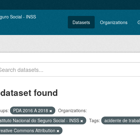
Datasets
Organizations
G
 dataset found
ups:
PDA 2016 A 2018
Organizations:
stituto Nacional do Seguro Social - INSS
Tags:
acidente de traba
reative Commons Attribution