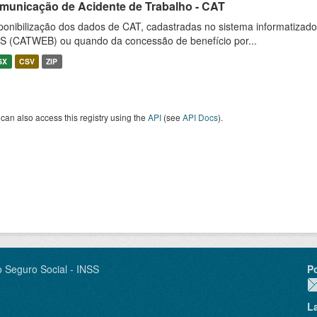
municação de Acidente de Trabalho - CAT
ponibilização dos dados de CAT, cadastradas no sistema informatiza
S (CATWEB) ou quando da concessão de benefício por...
SX
CSV
ZIP
can also access this registry using the
API
(see
API Docs
).
o Seguro Social - INSS
P
L