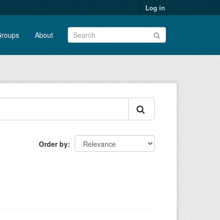
Log in
roups
About
Order by