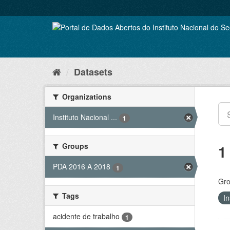
Skip
to
content
Datasets
Organizations
Instituto Nacional ...
1
Groups
1
PDA 2016 A 2018
1
Gro
Tags
In
acidente de trabalho
1