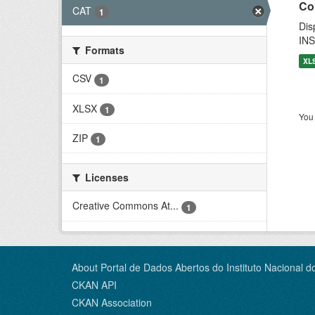
Co
CAT
1
Dis
INS
Formats
XL
CSV
1
XLSX
1
You 
ZIP
1
Licenses
Creative Commons At...
1
About Portal de Dados Abertos do Instituto Nacional d
CKAN API
CKAN Association