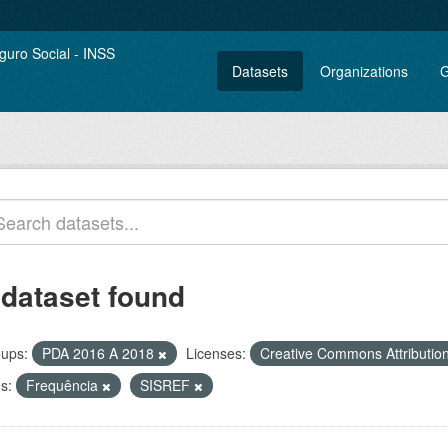
Datasets
Organizations
G
 dataset found
ups:
PDA 2016 A 2018
Licenses:
Creative Commons Attributio
s:
Frequência
SISREF