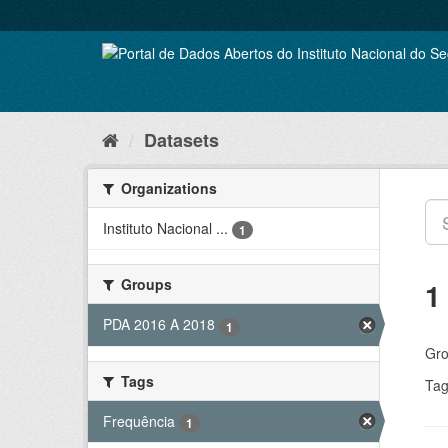
Skip
to
content
Datasets
Organizations
Instituto Nacional ...
1
Groups
1
PDA 2016 A 2018
1
Gro
Tags
Tag
Frequência
1