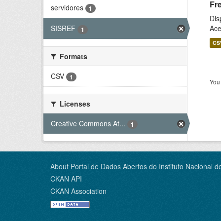
Fr
servidores
1
Dis
Ace
SISREF
1
CS
Formats
CSV
1
You 
Licenses
Creative Commons At...
1
About Portal de Dados Abertos do Instituto Nacional d
CKAN API
CKAN Association