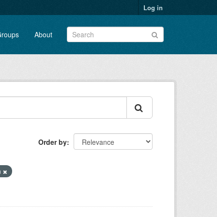
Log in
roups
About
Order by
n