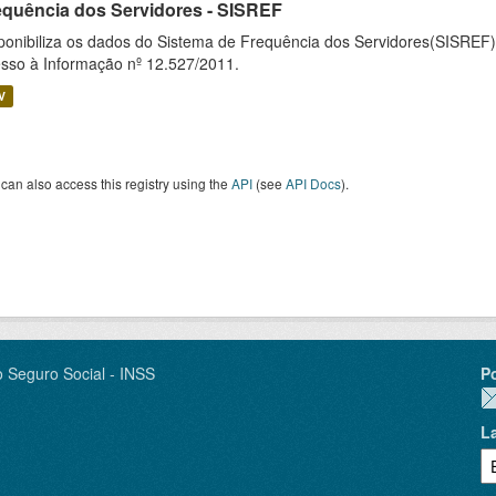
equência dos Servidores - SISREF
ponibiliza os dados do Sistema de Frequência dos Servidores(SISREF)
sso à Informação nº 12.527/2011.
V
can also access this registry using the
API
(see
API Docs
).
o Seguro Social - INSS
P
L