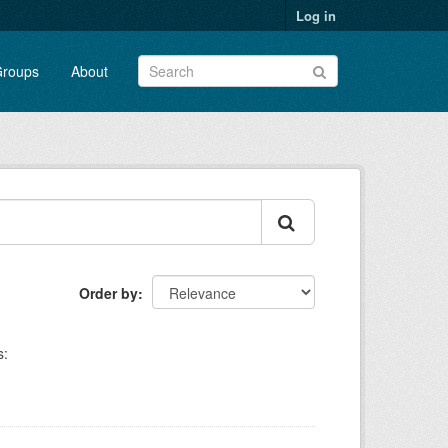
Log in
roups
About
Order by
s: