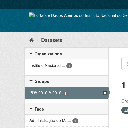
Skip
to
content
Datasets
Organizations
Instituto Nacional ...
1
Groups
1
PDA 2016 A 2018
1
Gro
Tags
Z
Administração de Ma...
1