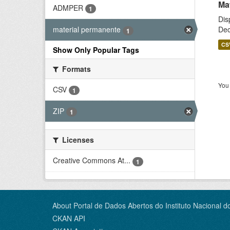
Ma
ADMPER
1
Dis
Dec
material permanente
1
CS
Show Only Popular Tags
Formats
You 
CSV
1
ZIP
1
Licenses
Creative Commons At...
1
About Portal de Dados Abertos do Instituto Nacional d
CKAN API