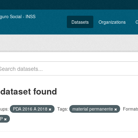
Datasets
Organizations
G
 dataset found
ups:
PDA 2016 A 2018
Tags:
material permanente
Format
IP