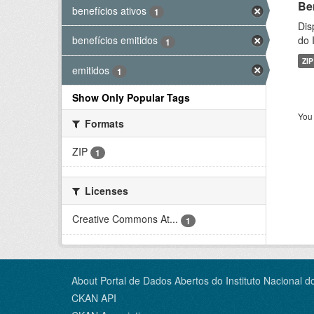
Be
benefícios ativos
1
Dis
do 
benefícios emitidos
1
ZIP
emitidos
1
Show Only Popular Tags
You 
Formats
ZIP
1
Licenses
Creative Commons At...
1
About Portal de Dados Abertos do Instituto Nacional d
CKAN API