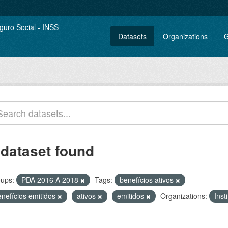
Datasets
Organizations
G
 dataset found
ups:
PDA 2016 A 2018
Tags:
benefícios ativos
enefícios emitidos
ativos
emitidos
Organizations:
Inst