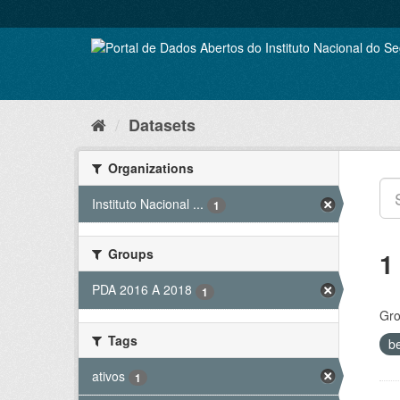
Skip
to
content
Datasets
Organizations
Instituto Nacional ...
1
Groups
1
PDA 2016 A 2018
1
Gro
Tags
b
ativos
1