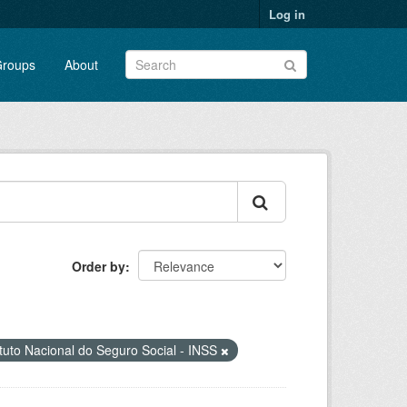
Log in
roups
About
Order by
ituto Nacional do Seguro Social - INSS