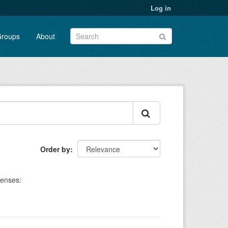
Log in
roups
About
Order by
censes: