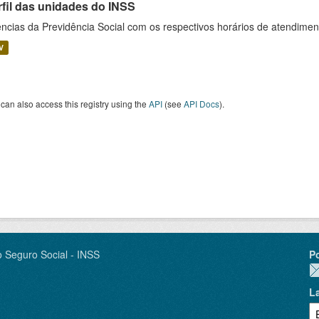
rfil das unidades do INSS
ncias da Previdência Social com os respectivos horários de atendime
V
can also access this registry using the
API
(see
API Docs
).
o Seguro Social - INSS
P
L