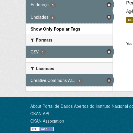
Pe
Endereço
1
Agê
Unidades
1
CS
Show Only Popular Tags
Formats
You 
CSV
1
Licenses
Creative Commons At...
1
About Portal de Dados Abertos do Instituto Nacional d
CKAN API
CKAN Association