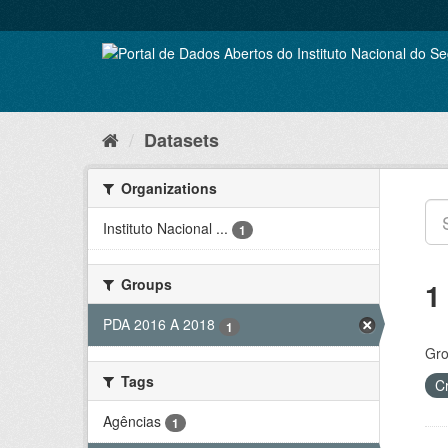
Skip
to
content
Datasets
Organizations
Instituto Nacional ...
1
Groups
1
PDA 2016 A 2018
1
Gro
Tags
C
Agências
1