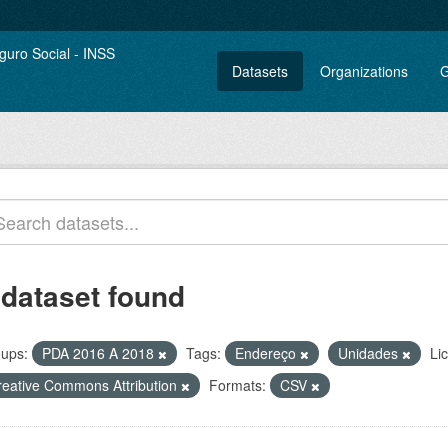
Datasets
Organizations
G
 dataset found
ups:
PDA 2016 A 2018
Tags:
Endereço
Unidades
Li
reative Commons Attribution
Formats:
CSV