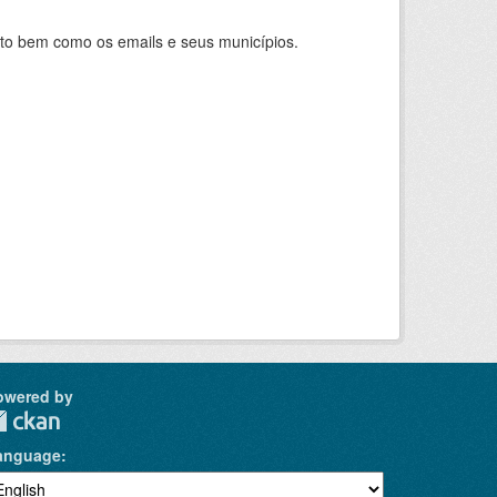
nto bem como os emails e seus municípios.
owered by
anguage