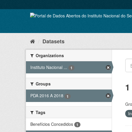
Skip
to
content
Datasets
Organizations
Instituto Nacional ...
1
Groups
1
PDA 2016 A 2018
1
Gro
Tags
In
Benefícios Concedidos
1