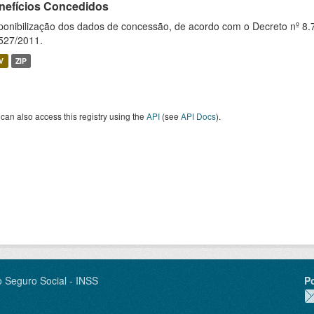
nefícios Concedidos
ponibilização dos dados de concessão, de acordo com o Decreto nº 8.
527/2011.
V
ZIP
can also access this registry using the
API
(see
API Docs
).
o Seguro Social - INSS
P