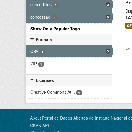
Be
concedidos
1
Dis
12.
concessão
1
CS
Show Only Popular Tags
Formats
You 
CSV
1
ZIP
1
Licenses
Creative Commons At...
1
About Portal de Dados Abertos do Instituto Nacional d
CKAN API