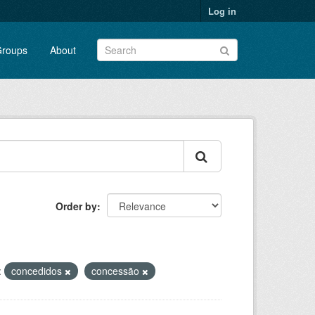
Log in
roups
About
Order by
:
concedidos
concessão